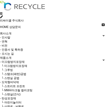
리싸이클 주식회사
HOME
상담문의
회사소개
- 인사말
- 연혁
- 비전
- 인증서 및 특허증
- 오시는 길
제품소개
- 미끄럼방지포장재
└ 미끄럼방지포장재
└ 그루빙
└ 스탬프(패턴)공법
└ 스텐실 공법
- 도막형바닥재
└ 스트리트 프린트
└ MMA/아크릴 컬러코팅
└ 스텐실(건식)
- 탄성포장재
└ 어린이놀이터
└ 산책로 · 보행로