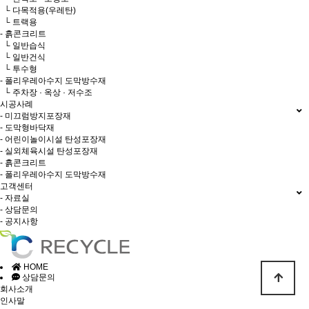
└ 다목적용(우레탄)
└ 트랙용
- 흙콘크리트
└ 일반습식
└ 일반건식
└ 투수형
- 폴리우레아수지 도막방수재
└ 주차장 · 옥상 · 저수조
시공사례
- 미끄럼방지포장재
- 도막형바닥재
- 어린이놀이시설 탄성포장재
- 실외체육시설 탄성포장재
- 흙콘크리트
- 폴리우레아수지 도막방수재
고객센터
- 자료실
- 상담문의
- 공지사항
HOME
상담문의
회사소개
인사말