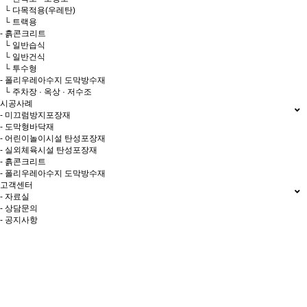
└ 다목적용(우레탄)
└ 트랙용
- 흙콘크리트
└ 일반습식
└ 일반건식
└ 투수형
- 폴리우레아수지 도막방수재
└ 주차장 · 옥상 · 저수조
시공사례
- 미끄럼방지포장재
- 도막형바닥재
- 어린이놀이시설 탄성포장재
- 실외체육시설 탄성포장재
- 흙콘크리트
- 폴리우레아수지 도막방수재
고객센터
- 자료실
- 상담문의
- 공지사항