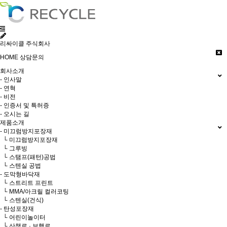
리싸이클 주식회사
HOME
상담문의
회사소개
- 인사말
- 연혁
- 비전
- 인증서 및 특허증
- 오시는 길
제품소개
- 미끄럼방지포장재
└ 미끄럼방지포장재
└ 그루빙
└ 스탬프(패턴)공법
└ 스텐실 공법
- 도막형바닥재
└ 스트리트 프린트
└ MMA/아크릴 컬러코팅
└ 스텐실(건식)
- 탄성포장재
└ 어린이놀이터
└ 산책로 · 보행로