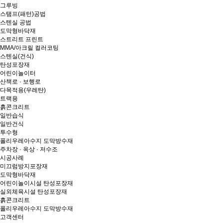
그루빙
스탬프(패턴)공법
스텐실 공법
도막형바닥재
스트리트 프린트
MMA/아크릴 컬러코팅
스텐실(건식)
탄성포장재
어린이놀이터
산책로 · 보행로
다목적용(우레탄)
트랙용
흙콘크리트
일반습식
일반건식
투수형
폴리우레아수지 도막방수재
주차장 · 옥상 · 저수조
시공사례
미끄럼방지포장재
도막형바닥재
어린이놀이시설 탄성포장재
실외체육시설 탄성포장재
흙콘크리트
폴리우레아수지 도막방수재
고객센터