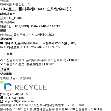
자료실
리싸이클 자료실입니다.
카다로그_폴리우레아수지 도막방수재(1)
페이지 정보
최고관리자
댓글 0건
Hit 1,099회
Date 21-04-07 10:33
본문
카다로그_폴리우레아수지 도막방수재(1)
첨부파일
카다로그_폴리우레아수지 도막방수재.vol1.egg
(5.0M)
99회 다운로드 | DATE : 2021-04-07 10:33:15
목록
이전글
카다로그_폴리우레아수지 도막방수재(2)
21.04.07
다음글
카다로그_흙콘크리트
21.04.07
댓글
0
댓글목록
등록된 댓글이 없습니다.
031) 901-8184 ~ 5
031) 903-8186
recycle20@naver.com
리싸이클 주식회사
대표 : 박찬수
사업자등록번호 : 128-81-97608
본사주소 : 10401 경기도 고양시 일산동구 호수로 646-30 신풍플로스타 601호