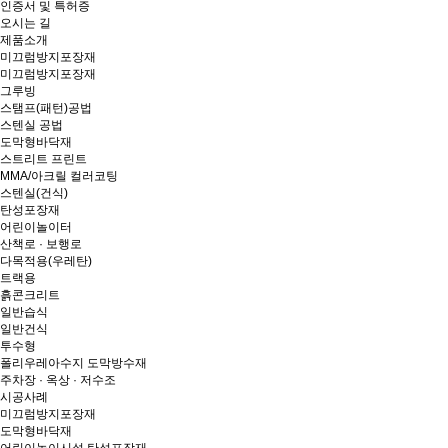
인증서 및 특허증
오시는 길
제품소개
미끄럼방지포장재
미끄럼방지포장재
그루빙
스탬프(패턴)공법
스텐실 공법
도막형바닥재
스트리트 프린트
MMA/아크릴 컬러코팅
스텐실(건식)
탄성포장재
어린이놀이터
산책로 · 보행로
다목적용(우레탄)
트랙용
흙콘크리트
일반습식
일반건식
투수형
폴리우레아수지 도막방수재
주차장 · 옥상 · 저수조
시공사례
미끄럼방지포장재
도막형바닥재