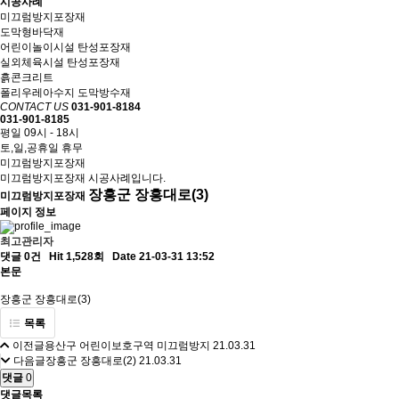
시공사례
미끄럼방지포장재
도막형바닥재
어린이놀이시설 탄성포장재
실외체육시설 탄성포장재
흙콘크리트
폴리우레아수지 도막방수재
CONTACT US
031-901-8184
031-901-8185
평일 09시 - 18시
토,일,공휴일 휴무
미끄럼방지포장재
미끄럼방지포장재 시공사례입니다.
장흥군 장흥대로(3)
미끄럼방지포장재
페이지 정보
최고관리자
댓글 0건
Hit 1,528회
Date 21-03-31 13:52
본문
장흥군 장흥대로(3)
목록
이전글
용산구 어린이보호구역 미끄럼방지
21.03.31
다음글
장흥군 장흥대로(2)
21.03.31
댓글
0
댓글목록