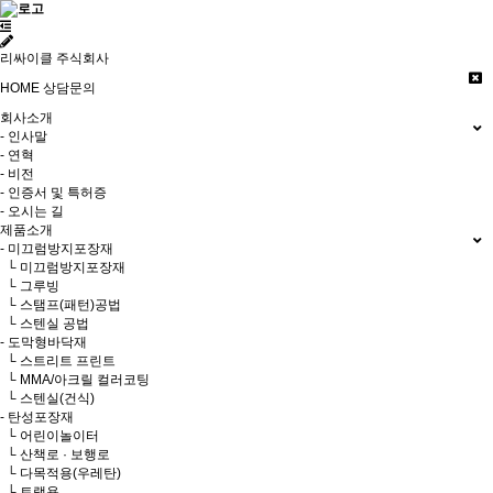
리싸이클 주식회사
HOME
상담문의
회사소개
- 인사말
- 연혁
- 비전
- 인증서 및 특허증
- 오시는 길
제품소개
- 미끄럼방지포장재
└ 미끄럼방지포장재
└ 그루빙
└ 스탬프(패턴)공법
└ 스텐실 공법
- 도막형바닥재
└ 스트리트 프린트
└ MMA/아크릴 컬러코팅
└ 스텐실(건식)
- 탄성포장재
└ 어린이놀이터
└ 산책로 · 보행로
└ 다목적용(우레탄)
└ 트랙용