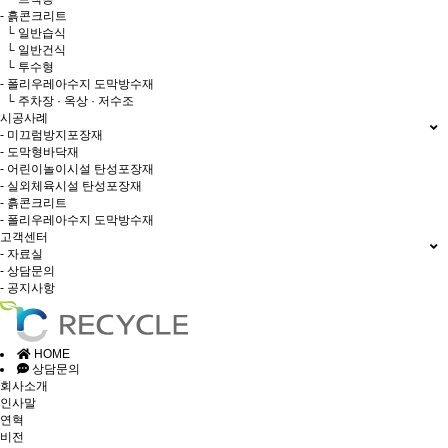
- 흙콘크리트
└ 일반습식
└ 일반건식
└ 투수형
- 폴리우레아수지 도막방수재
└ 주차장 · 옥상 · 저수조
시공사례
- 미끄럼방지포장재
- 도막형바닥재
- 어린이놀이시설 탄성포장재
- 실외체육시설 탄성포장재
- 흙콘크리트
- 폴리우레아수지 도막방수재
고객센터
- 자료실
- 상담문의
- 공지사항
HOME
상담문의
회사소개
인사말
연혁
비전