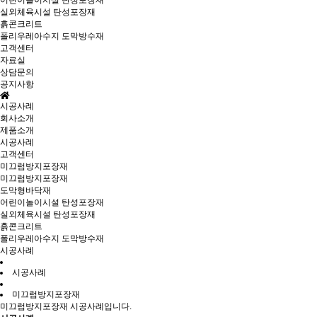
어린이놀이시설 탄성포장재
실외체육시설 탄성포장재
흙콘크리트
폴리우레아수지 도막방수재
고객센터
자료실
상담문의
공지사항
시공사례
회사소개
제품소개
시공사례
고객센터
미끄럼방지포장재
미끄럼방지포장재
도막형바닥재
어린이놀이시설 탄성포장재
실외체육시설 탄성포장재
흙콘크리트
폴리우레아수지 도막방수재
시공사례
시공사례
미끄럼방지포장재
미끄럼방지포장재 시공사례입니다.