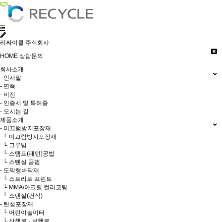
리싸이클 주식회사
HOME
상담문의
회사소개
- 인사말
- 연혁
- 비전
- 인증서 및 특허증
- 오시는 길
제품소개
- 미끄럼방지포장재
└ 미끄럼방지포장재
└ 그루빙
└ 스탬프(패턴)공법
└ 스텐실 공법
- 도막형바닥재
└ 스트리트 프린트
└ MMA/아크릴 컬러코팅
└ 스텐실(건식)
- 탄성포장재
└ 어린이놀이터
└ 산책로 · 보행로