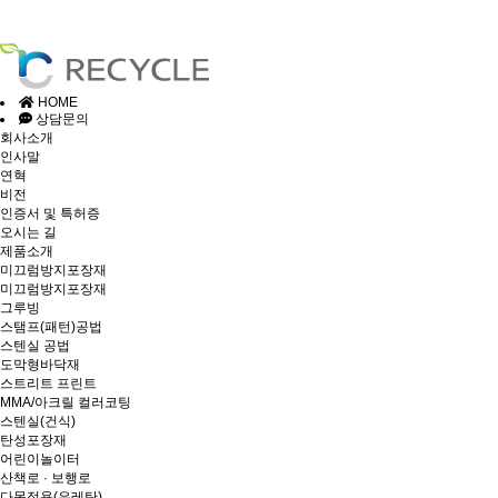
HOME
상담문의
회사소개
인사말
연혁
비전
인증서 및 특허증
오시는 길
제품소개
미끄럼방지포장재
미끄럼방지포장재
그루빙
스탬프(패턴)공법
스텐실 공법
도막형바닥재
스트리트 프린트
MMA/아크릴 컬러코팅
스텐실(건식)
탄성포장재
어린이놀이터
산책로 · 보행로
다목적용(우레탄)