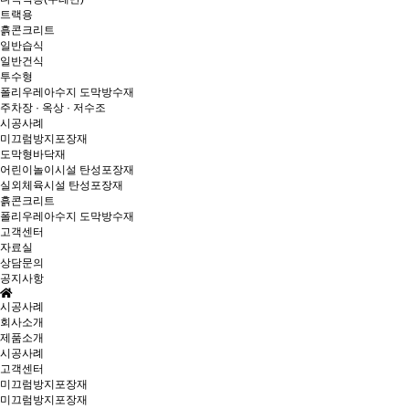
트랙용
흙콘크리트
일반습식
일반건식
투수형
폴리우레아수지 도막방수재
주차장 · 옥상 · 저수조
시공사례
미끄럼방지포장재
도막형바닥재
어린이놀이시설 탄성포장재
실외체육시설 탄성포장재
흙콘크리트
폴리우레아수지 도막방수재
고객센터
자료실
상담문의
공지사항
시공사례
회사소개
제품소개
시공사례
고객센터
미끄럼방지포장재
미끄럼방지포장재