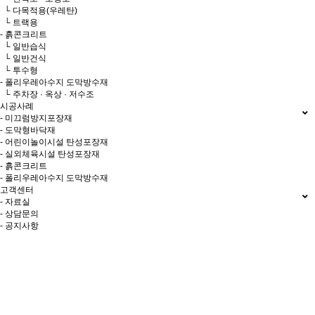
└ 다목적용(우레탄)
└ 트랙용
- 흙콘크리트
└ 일반습식
└ 일반건식
└ 투수형
- 폴리우레아수지 도막방수재
└ 주차장 · 옥상 · 저수조
시공사례
- 미끄럼방지포장재
- 도막형바닥재
- 어린이놀이시설 탄성포장재
- 실외체육시설 탄성포장재
- 흙콘크리트
- 폴리우레아수지 도막방수재
고객센터
- 자료실
- 상담문의
- 공지사항