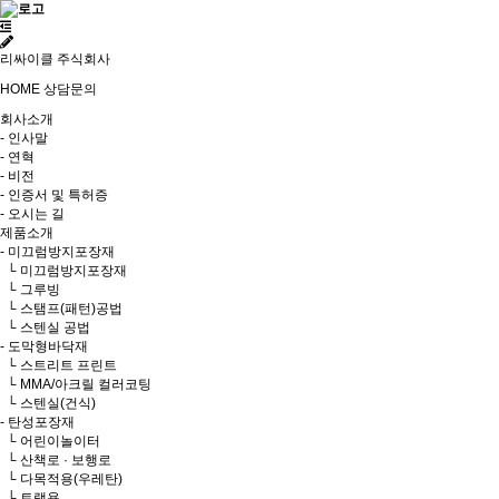
리싸이클 주식회사
HOME
상담문의
회사소개
- 인사말
- 연혁
- 비전
- 인증서 및 특허증
- 오시는 길
제품소개
- 미끄럼방지포장재
└ 미끄럼방지포장재
└ 그루빙
└ 스탬프(패턴)공법
└ 스텐실 공법
- 도막형바닥재
└ 스트리트 프린트
└ MMA/아크릴 컬러코팅
└ 스텐실(건식)
- 탄성포장재
└ 어린이놀이터
└ 산책로 · 보행로
└ 다목적용(우레탄)
└ 트랙용