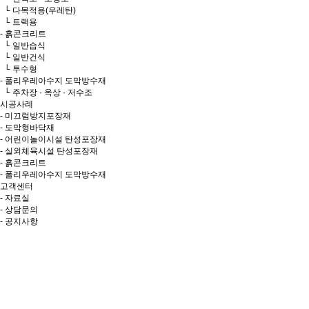
└ 다목적용(우레탄)
└ 트랙용
- 흙콘크리트
└ 일반습식
└ 일반건식
└ 투수형
- 폴리우레아수지 도막방수재
└ 주차장 · 옥상 · 저수조
시공사례
- 미끄럼방지포장재
- 도막형바닥재
- 어린이놀이시설 탄성포장재
- 실외체육시설 탄성포장재
- 흙콘크리트
- 폴리우레아수지 도막방수재
고객센터
- 자료실
- 상담문의
- 공지사항