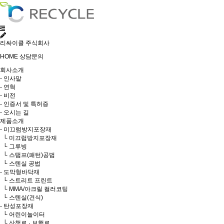
리싸이클 주식회사
HOME
상담문의
회사소개
- 인사말
- 연혁
- 비전
- 인증서 및 특허증
- 오시는 길
제품소개
- 미끄럼방지포장재
└ 미끄럼방지포장재
└ 그루빙
└ 스탬프(패턴)공법
└ 스텐실 공법
- 도막형바닥재
└ 스트리트 프린트
└ MMA/아크릴 컬러코팅
└ 스텐실(건식)
- 탄성포장재
└ 어린이놀이터
└ 산책로 · 보행로