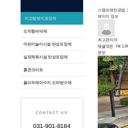
스탬프패턴공법
페이지 정보
미끄럼방지포장재
도막형바닥재
최고관리자
어린이놀이시설 탄성포장재
Hit 1,
댓글 0건
본문
실외체육시설 탄성포장재
흙콘크리트
폴리우레아수지 도막방수재
CONTACT US
031-901-8184