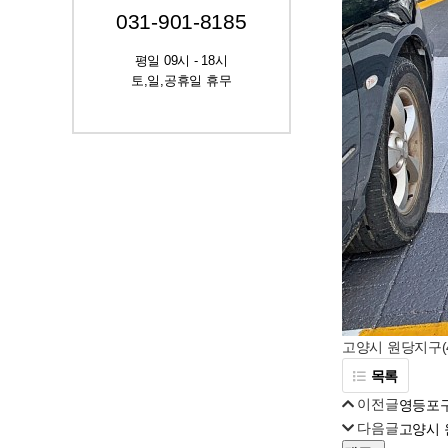
031-901-8185
평일 09시 - 18시
토,일,공휴일 휴무
고양시 원당지구(
목록
이전글
영등포구
다음글
고양시 