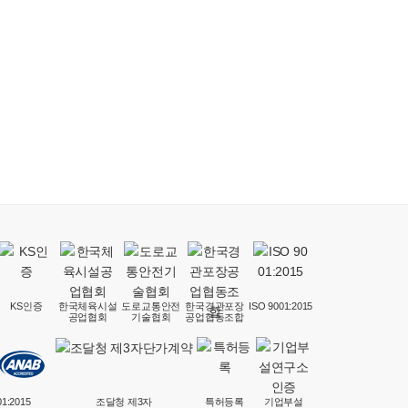
KS인증
한국체육시설
도로교통안전
한국경관포장
ISO 9001:2015
공업협회
기술협회
공업협동조합
01:2015
조달청 제3자
특허등록
기업부설