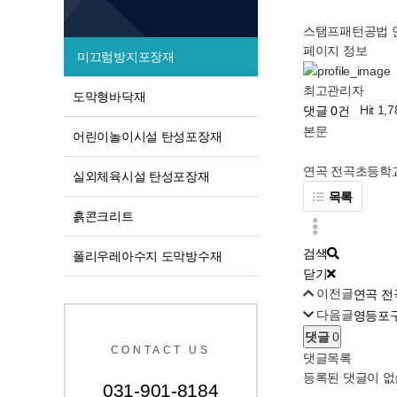
스탬프패턴공법
페이지 정보
미끄럼방지포장재
최고관리자
도막형바닥재
Hit 1,
댓글 0건
본문
어린이놀이시설 탄성포장재
연곡 전곡초등학교
실외체육시설 탄성포장재
목록
흙콘크리트
검색
폴리우레아수지 도막방수재
닫기
이전글
연곡 전
다음글
영등포구
댓글
0
CONTACT US
댓글목록
등록된 댓글이 없
031-901-8184