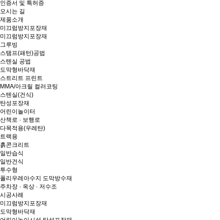
인증서 및 특허증
오시는 길
제품소개
미끄럼방지포장재
미끄럼방지포장재
그루빙
스탬프(패턴)공법
스텐실 공법
도막형바닥재
스트리트 프린트
MMA/아크릴 컬러코팅
스텐실(건식)
탄성포장재
어린이놀이터
산책로 · 보행로
다목적용(우레탄)
트랙용
흙콘크리트
일반습식
일반건식
투수형
폴리우레아수지 도막방수재
주차장 · 옥상 · 저수조
시공사례
미끄럼방지포장재
도막형바닥재