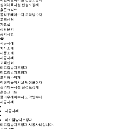
어린이놀이시설 탄성포장재
실외체육시설 탄성포장재
흙콘크리트
폴리우레아수지 도막방수재
고객센터
자료실
상담문의
공지사항
시공사례
회사소개
제품소개
시공사례
고객센터
미끄럼방지포장재
미끄럼방지포장재
도막형바닥재
어린이놀이시설 탄성포장재
실외체육시설 탄성포장재
흙콘크리트
폴리우레아수지 도막방수재
시공사례
시공사례
미끄럼방지포장재
미끄럼방지포장재 시공사례입니다.