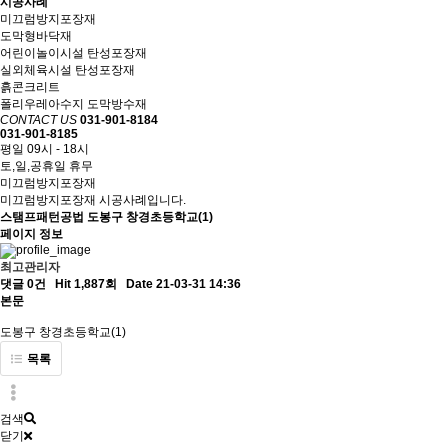
시공사례
미끄럼방지포장재
도막형바닥재
어린이놀이시설 탄성포장재
실외체육시설 탄성포장재
흙콘크리트
폴리우레아수지 도막방수재
CONTACT US
031-901-8184
031-901-8185
평일 09시 - 18시
토,일,공휴일 휴무
미끄럼방지포장재
미끄럼방지포장재 시공사례입니다.
스탬프패턴공법
도봉구 창경초등학교(1)
페이지 정보
최고관리자
댓글 0건
Hit 1,887회
Date 21-03-31 14:36
본문
도봉구 창경초등학교(1)
목록
검색
닫기