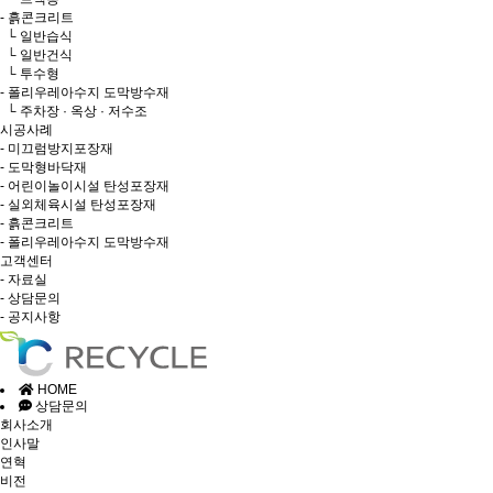
- 흙콘크리트
└ 일반습식
└ 일반건식
└ 투수형
- 폴리우레아수지 도막방수재
└ 주차장 · 옥상 · 저수조
시공사례
- 미끄럼방지포장재
- 도막형바닥재
- 어린이놀이시설 탄성포장재
- 실외체육시설 탄성포장재
- 흙콘크리트
- 폴리우레아수지 도막방수재
고객센터
- 자료실
- 상담문의
- 공지사항
HOME
상담문의
회사소개
인사말
연혁
비전