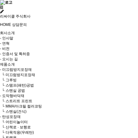
리싸이클 주식회사
HOME
상담문의
회사소개
- 인사말
- 연혁
- 비전
- 인증서 및 특허증
- 오시는 길
제품소개
- 미끄럼방지포장재
└ 미끄럼방지포장재
└ 그루빙
└ 스탬프(패턴)공법
└ 스텐실 공법
- 도막형바닥재
└ 스트리트 프린트
└ MMA/아크릴 컬러코팅
└ 스텐실(건식)
- 탄성포장재
└ 어린이놀이터
└ 산책로 · 보행로
└ 다목적용(우레탄)
└ 트랙용