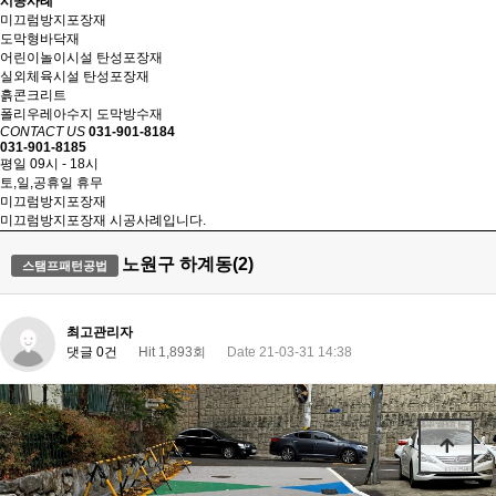
시공사례
미끄럼방지포장재
도막형바닥재
어린이놀이시설 탄성포장재
실외체육시설 탄성포장재
흙콘크리트
폴리우레아수지 도막방수재
CONTACT US
031-901-8184
031-901-8185
평일 09시 - 18시
토,일,공휴일 휴무
미끄럼방지포장재
미끄럼방지포장재 시공사례입니다.
노원구 하계동(2)
스탬프패턴공법
최고관리자
댓글 0건
Hit 1,893회
Date 21-03-31 14:38