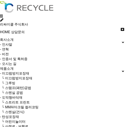
리싸이클 주식회사
HOME
상담문의
회사소개
- 인사말
- 연혁
- 비전
- 인증서 및 특허증
- 오시는 길
제품소개
- 미끄럼방지포장재
└ 미끄럼방지포장재
└ 그루빙
└ 스탬프(패턴)공법
└ 스텐실 공법
- 도막형바닥재
└ 스트리트 프린트
└ MMA/아크릴 컬러코팅
└ 스텐실(건식)
- 탄성포장재
└ 어린이놀이터
└ 산책로 · 보행로