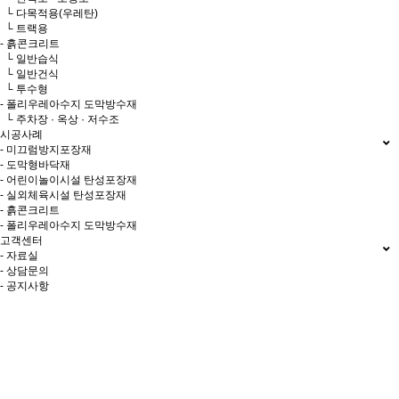
└ 다목적용(우레탄)
└ 트랙용
- 흙콘크리트
└ 일반습식
└ 일반건식
└ 투수형
- 폴리우레아수지 도막방수재
└ 주차장 · 옥상 · 저수조
시공사례
- 미끄럼방지포장재
- 도막형바닥재
- 어린이놀이시설 탄성포장재
- 실외체육시설 탄성포장재
- 흙콘크리트
- 폴리우레아수지 도막방수재
고객센터
- 자료실
- 상담문의
- 공지사항