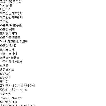
인증서 및 특허증
오시는 길
제품소개
미끄럼방지포장재
미끄럼방지포장재
그루빙
스탬프(패턴)공법
스텐실 공법
도막형바닥재
스트리트 프린트
MMA/아크릴 컬러코팅
스텐실(건식)
탄성포장재
어린이놀이터
산책로 · 보행로
다목적용(우레탄)
트랙용
흙콘크리트
일반습식
일반건식
투수형
폴리우레아수지 도막방수재
주차장 · 옥상 · 저수조
시공사례
미끄럼방지포장재
도막형바닥재
어린이놀이시설 탄성포장재