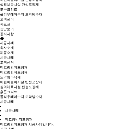
실외체육시설 탄성포장재
흙콘크리트
폴리우레아수지 도막방수재
고객센터
자료실
상담문의
공지사항
시공사례
회사소개
제품소개
시공사례
고객센터
미끄럼방지포장재
미끄럼방지포장재
도막형바닥재
어린이놀이시설 탄성포장재
실외체육시설 탄성포장재
흙콘크리트
폴리우레아수지 도막방수재
시공사례
시공사례
미끄럼방지포장재
미끄럼방지포장재 시공사례입니다.