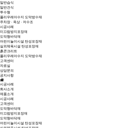
일반습식
일반건식
투수형
폴리우레아수지 도막방수재
주차장 · 옥상 · 저수조
시공사례
미끄럼방지포장재
도막형바닥재
어린이놀이시설 탄성포장재
실외체육시설 탄성포장재
흙콘크리트
폴리우레아수지 도막방수재
고객센터
자료실
상담문의
공지사항
시공사례
회사소개
제품소개
시공사례
고객센터
도막형바닥재
미끄럼방지포장재
도막형바닥재
어린이놀이시설 탄성포장재