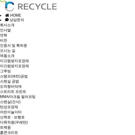
HOME
상담문의
회사소개
인사말
연혁
비전
인증서 및 특허증
오시는 길
제품소개
미끄럼방지포장재
미끄럼방지포장재
그루빙
스탬프(패턴)공법
스텐실 공법
도막형바닥재
스트리트 프린트
MMA/아크릴 컬러코팅
스텐실(건식)
탄성포장재
어린이놀이터
산책로 · 보행로
다목적용(우레탄)
트랙용
흙콘크리트