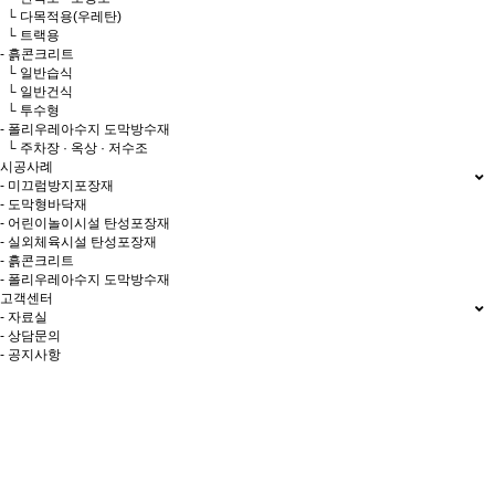
└ 다목적용(우레탄)
└ 트랙용
- 흙콘크리트
└ 일반습식
└ 일반건식
└ 투수형
- 폴리우레아수지 도막방수재
└ 주차장 · 옥상 · 저수조
시공사례
- 미끄럼방지포장재
- 도막형바닥재
- 어린이놀이시설 탄성포장재
- 실외체육시설 탄성포장재
- 흙콘크리트
- 폴리우레아수지 도막방수재
고객센터
- 자료실
- 상담문의
- 공지사항