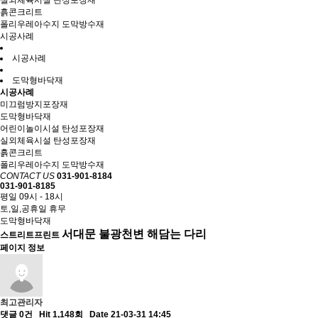
실외체육시설 탄성포장재
흙콘크리트
폴리우레아수지 도막방수재
시공사례
시공사례
도막형바닥재
시공사례
미끄럼방지포장재
도막형바닥재
어린이놀이시설 탄성포장재
실외체육시설 탄성포장재
흙콘크리트
폴리우레아수지 도막방수재
CONTACT US
031-901-8184
031-901-8185
평일 09시 - 18시
토,일,공휴일 휴무
도막형바닥재
서대문 불광천변 해담는 다리
스트리트프린트
페이지 정보
최고관리자
댓글 0건
Hit 1,148회
Date 21-03-31 14:45