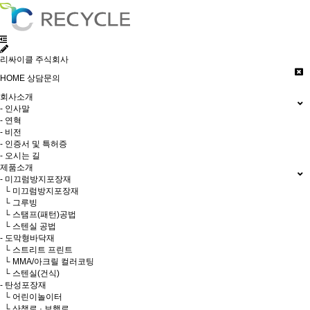
리싸이클 주식회사
HOME
상담문의
회사소개
- 인사말
- 연혁
- 비전
- 인증서 및 특허증
- 오시는 길
제품소개
- 미끄럼방지포장재
└ 미끄럼방지포장재
└ 그루빙
└ 스탬프(패턴)공법
└ 스텐실 공법
- 도막형바닥재
└ 스트리트 프린트
└ MMA/아크릴 컬러코팅
└ 스텐실(건식)
- 탄성포장재
└ 어린이놀이터
└ 산책로 · 보행로