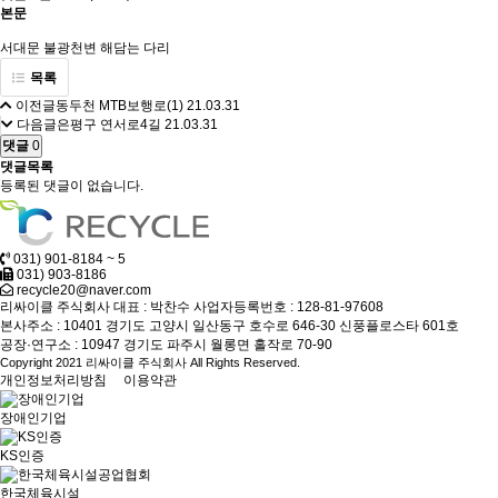
본문
서대문 불광천변 해담는 다리
목록
이전글
동두천 MTB보행로(1)
21.03.31
다음글
은평구 연서로4길
21.03.31
댓글
0
댓글목록
등록된 댓글이 없습니다.
031) 901-8184 ~ 5
031) 903-8186
recycle20@naver.com
리싸이클 주식회사
대표 : 박찬수
사업자등록번호 : 128-81-97608
본사주소 : 10401 경기도 고양시 일산동구 호수로 646-30 신풍플로스타 601호
공장·연구소 : 10947 경기도 파주시 월롱면 홀작로 70-90
Copyright 2021 리싸이클 주식회사 All Rights Reserved.
개인정보처리방침
이용약관
장애인기업
KS인증
한국체육시설