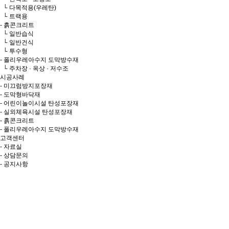
└ 다목적용(우레탄)
└ 트랙용
- 흙콘크리트
└ 일반습식
└ 일반건식
└ 투수형
- 폴리우레아수지 도막방수재
└ 주차장 · 옥상 · 저수조
시공사례
- 미끄럼방지포장재
- 도막형바닥재
- 어린이놀이시설 탄성포장재
- 실외체육시설 탄성포장재
- 흙콘크리트
- 폴리우레아수지 도막방수재
고객센터
- 자료실
- 상담문의
- 공지사항