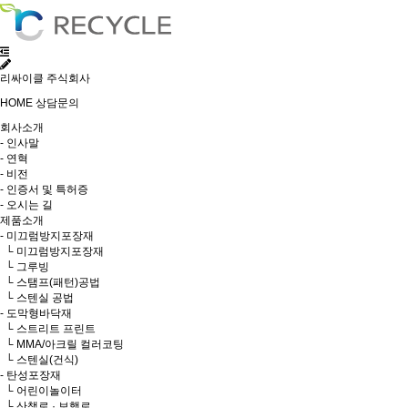
리싸이클 주식회사
HOME
상담문의
회사소개
- 인사말
- 연혁
- 비전
- 인증서 및 특허증
- 오시는 길
제품소개
- 미끄럼방지포장재
└ 미끄럼방지포장재
└ 그루빙
└ 스탬프(패턴)공법
└ 스텐실 공법
- 도막형바닥재
└ 스트리트 프린트
└ MMA/아크릴 컬러코팅
└ 스텐실(건식)
- 탄성포장재
└ 어린이놀이터
└ 산책로 · 보행로