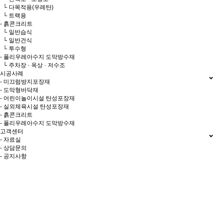
└ 다목적용(우레탄)
└ 트랙용
- 흙콘크리트
└ 일반습식
└ 일반건식
└ 투수형
- 폴리우레아수지 도막방수재
└ 주차장 · 옥상 · 저수조
시공사례
- 미끄럼방지포장재
- 도막형바닥재
- 어린이놀이시설 탄성포장재
- 실외체육시설 탄성포장재
- 흙콘크리트
- 폴리우레아수지 도막방수재
고객센터
- 자료실
- 상담문의
- 공지사항