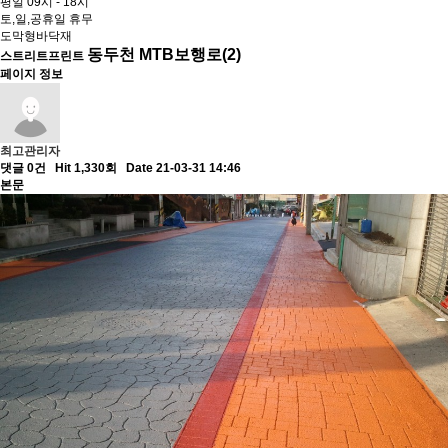
평일 09시 - 18시
토,일,공휴일 휴무
도막형바닥재
동두천 MTB보행로(2)
스트리트프린트
페이지 정보
최고관리자
댓글 0건
Hit 1,330회
Date 21-03-31 14:46
본문