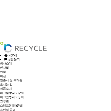
HOME
상담문의
회사소개
인사말
연혁
비전
인증서 및 특허증
오시는 길
제품소개
미끄럼방지포장재
미끄럼방지포장재
그루빙
스탬프(패턴)공법
스텐실 공법