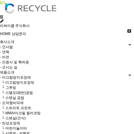
리싸이클 주식회사
HOME
상담문의
회사소개
- 인사말
- 연혁
- 비전
- 인증서 및 특허증
- 오시는 길
제품소개
- 미끄럼방지포장재
└ 미끄럼방지포장재
└ 그루빙
└ 스탬프(패턴)공법
└ 스텐실 공법
- 도막형바닥재
└ 스트리트 프린트
└ MMA/아크릴 컬러코팅
└ 스텐실(건식)
- 탄성포장재
└ 어린이놀이터
└ 산책로 · 보행로