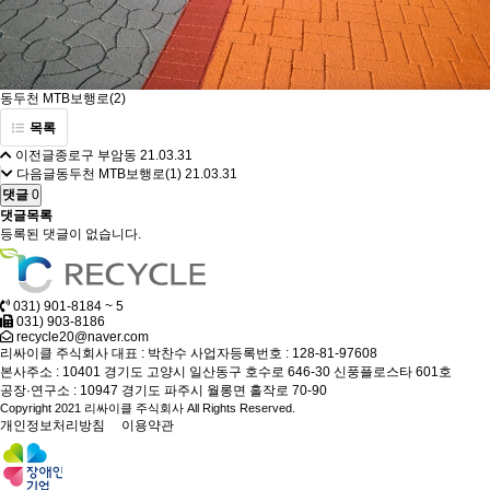
동두천 MTB보행로(2)
목록
이전글
종로구 부암동
21.03.31
다음글
동두천 MTB보행로(1)
21.03.31
댓글
0
댓글목록
등록된 댓글이 없습니다.
031) 901-8184 ~ 5
031) 903-8186
recycle20@naver.com
리싸이클 주식회사
대표 : 박찬수
사업자등록번호 : 128-81-97608
본사주소 : 10401 경기도 고양시 일산동구 호수로 646-30 신풍플로스타 601호
공장·연구소 : 10947 경기도 파주시 월롱면 홀작로 70-90
Copyright 2021 리싸이클 주식회사 All Rights Reserved.
개인정보처리방침
이용약관