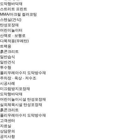
도막형바닥재
스트리트 프린트
MMA/아크릴 컬러코팅
스텐실(건식)
탄성포장재
어린이놀이터
산책로 · 보행로
다목적용(우레탄)
트랙용
흙콘크리트
일반습식
일반건식
투수형
폴리우레아수지 도막방수재
주차장 · 옥상 · 저수조
시공사례
미끄럼방지포장재
도막형바닥재
어린이놀이시설 탄성포장재
실외체육시설 탄성포장재
흙콘크리트
폴리우레아수지 도막방수재
고객센터
자료실
상담문의
공지사항