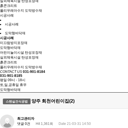
실외체육시설 탄성포장재
흙콘크리트
폴리우레아수지 도막방수재
시공사례
시공사례
도막형바닥재
시공사례
미끄럼방지포장재
도막형바닥재
어린이놀이시설 탄성포장재
실외체육시설 탄성포장재
흙콘크리트
폴리우레아수지 도막방수재
CONTACT US
031-901-8184
031-901-8185
평일 09시 - 18시
토,일,공휴일 휴무
도막형바닥재
양주 회천어린이집(2)
스텐실건식공법
최고관리자
댓글 0건
Hit 1,361회
Date 21-03-31 14:50