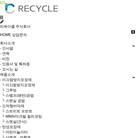
리싸이클 주식회사
HOME
상담문의
회사소개
- 인사말
- 연혁
- 비전
- 인증서 및 특허증
- 오시는 길
제품소개
- 미끄럼방지포장재
└ 미끄럼방지포장재
└ 그루빙
└ 스탬프(패턴)공법
└ 스텐실 공법
- 도막형바닥재
└ 스트리트 프린트
└ MMA/아크릴 컬러코팅
└ 스텐실(건식)
- 탄성포장재
└ 어린이놀이터
└ 산책로 · 보행로