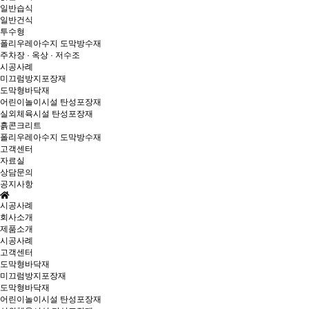
일반습식
일반건식
투수형
폴리우레아수지 도막방수재
주차장 · 옥상 · 저수조
시공사례
미끄럼방지포장재
도막형바닥재
어린이놀이시설 탄성포장재
실외체육시설 탄성포장재
흙콘크리트
폴리우레아수지 도막방수재
고객센터
자료실
상담문의
공지사항
시공사례
회사소개
제품소개
시공사례
고객센터
도막형바닥재
미끄럼방지포장재
도막형바닥재
어린이놀이시설 탄성포장재