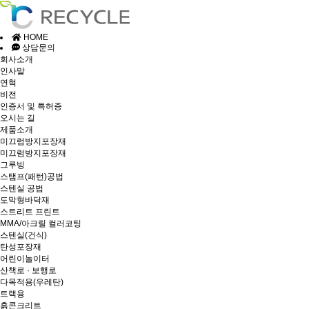
HOME
상담문의
회사소개
인사말
연혁
비전
인증서 및 특허증
오시는 길
제품소개
미끄럼방지포장재
미끄럼방지포장재
그루빙
스탬프(패턴)공법
스텐실 공법
도막형바닥재
스트리트 프린트
MMA/아크릴 컬러코팅
스텐실(건식)
탄성포장재
어린이놀이터
산책로 · 보행로
다목적용(우레탄)
트랙용
흙콘크리트