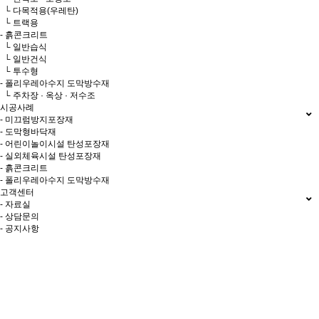
└ 다목적용(우레탄)
└ 트랙용
- 흙콘크리트
└ 일반습식
└ 일반건식
└ 투수형
- 폴리우레아수지 도막방수재
└ 주차장 · 옥상 · 저수조
시공사례
- 미끄럼방지포장재
- 도막형바닥재
- 어린이놀이시설 탄성포장재
- 실외체육시설 탄성포장재
- 흙콘크리트
- 폴리우레아수지 도막방수재
고객센터
- 자료실
- 상담문의
- 공지사항