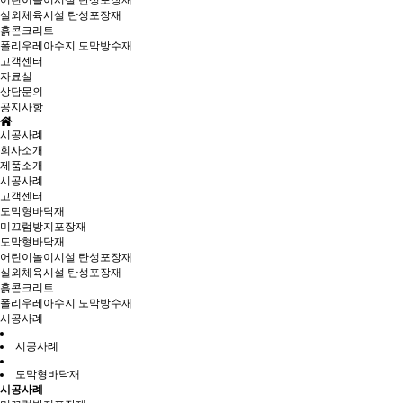
어린이놀이시설 탄성포장재
실외체육시설 탄성포장재
흙콘크리트
폴리우레아수지 도막방수재
고객센터
자료실
상담문의
공지사항
시공사례
회사소개
제품소개
시공사례
고객센터
도막형바닥재
미끄럼방지포장재
도막형바닥재
어린이놀이시설 탄성포장재
실외체육시설 탄성포장재
흙콘크리트
폴리우레아수지 도막방수재
시공사례
시공사례
도막형바닥재
시공사례