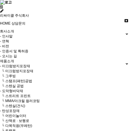
리싸이클 주식회사
HOME
상담문의
회사소개
- 인사말
- 연혁
- 비전
- 인증서 및 특허증
- 오시는 길
제품소개
- 미끄럼방지포장재
└ 미끄럼방지포장재
└ 그루빙
└ 스탬프(패턴)공법
└ 스텐실 공법
- 도막형바닥재
└ 스트리트 프린트
└ MMA/아크릴 컬러코팅
└ 스텐실(건식)
- 탄성포장재
└ 어린이놀이터
└ 산책로 · 보행로
└ 다목적용(우레탄)
└ 트랙용