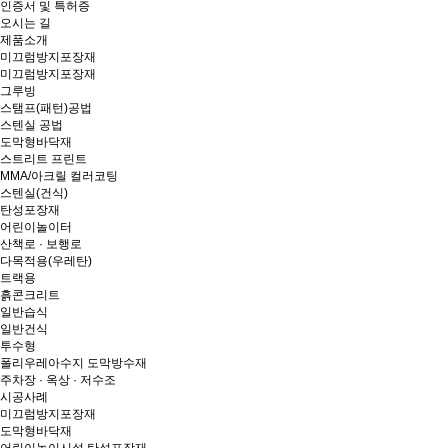
인증서 및 특허증
오시는 길
제품소개
미끄럼방지포장재
미끄럼방지포장재
그루빙
스탬프(패턴)공법
스텐실 공법
도막형바닥재
스트리트 프린트
MMA/아크릴 컬러코팅
스텐실(건식)
탄성포장재
어린이놀이터
산책로 · 보행로
다목적용(우레탄)
트랙용
흙콘크리트
일반습식
일반건식
투수형
폴리우레아수지 도막방수재
주차장 · 옥상 · 저수조
시공사례
미끄럼방지포장재
도막형바닥재