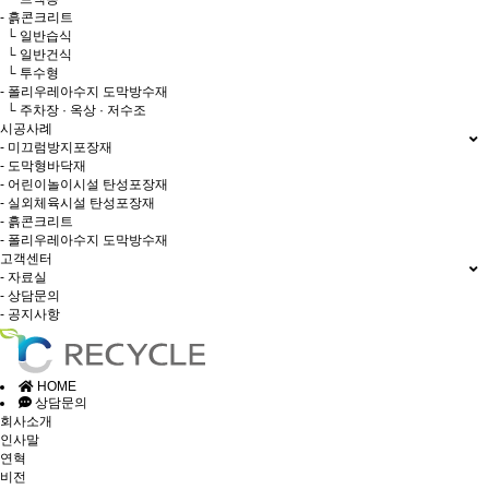
- 흙콘크리트
└ 일반습식
└ 일반건식
└ 투수형
- 폴리우레아수지 도막방수재
└ 주차장 · 옥상 · 저수조
시공사례
- 미끄럼방지포장재
- 도막형바닥재
- 어린이놀이시설 탄성포장재
- 실외체육시설 탄성포장재
- 흙콘크리트
- 폴리우레아수지 도막방수재
고객센터
- 자료실
- 상담문의
- 공지사항
HOME
상담문의
회사소개
인사말
연혁
비전