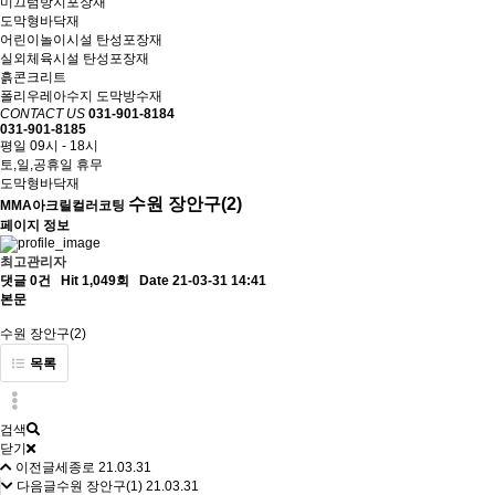
미끄럼방지포장재
도막형바닥재
어린이놀이시설 탄성포장재
실외체육시설 탄성포장재
흙콘크리트
폴리우레아수지 도막방수재
CONTACT US
031-901-8184
031-901-8185
평일 09시 - 18시
토,일,공휴일 휴무
도막형바닥재
수원 장안구(2)
MMA아크릴컬러코팅
페이지 정보
최고관리자
댓글 0건
Hit 1,049회
Date 21-03-31 14:41
본문
수원 장안구(2)
목록
검색
닫기
이전글
세종로
21.03.31
다음글
수원 장안구(1)
21.03.31