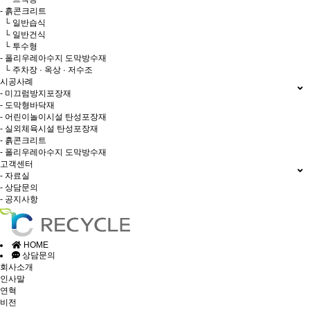
- 흙콘크리트
└ 일반습식
└ 일반건식
└ 투수형
- 폴리우레아수지 도막방수재
└ 주차장 · 옥상 · 저수조
시공사례
- 미끄럼방지포장재
- 도막형바닥재
- 어린이놀이시설 탄성포장재
- 실외체육시설 탄성포장재
- 흙콘크리트
- 폴리우레아수지 도막방수재
고객센터
- 자료실
- 상담문의
- 공지사항
HOME
상담문의
회사소개
인사말
연혁
비전