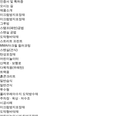
인증서 및 특허증
오시는 길
제품소개
미끄럼방지포장재
미끄럼방지포장재
그루빙
스탬프(패턴)공법
스텐실 공법
도막형바닥재
스트리트 프린트
MMA/아크릴 컬러코팅
스텐실(건식)
탄성포장재
어린이놀이터
산책로 · 보행로
다목적용(우레탄)
트랙용
흙콘크리트
일반습식
일반건식
투수형
폴리우레아수지 도막방수재
주차장 · 옥상 · 저수조
시공사례
미끄럼방지포장재
도막형바닥재