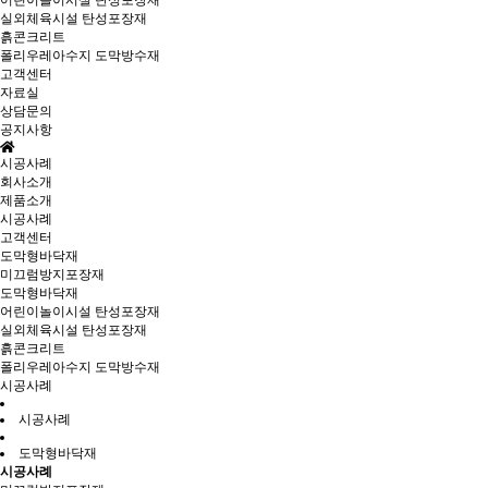
어린이놀이시설 탄성포장재
실외체육시설 탄성포장재
흙콘크리트
폴리우레아수지 도막방수재
고객센터
자료실
상담문의
공지사항
시공사례
회사소개
제품소개
시공사례
고객센터
도막형바닥재
미끄럼방지포장재
도막형바닥재
어린이놀이시설 탄성포장재
실외체육시설 탄성포장재
흙콘크리트
폴리우레아수지 도막방수재
시공사례
시공사례
도막형바닥재
시공사례