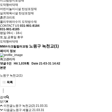
미끄럼방지포장재
도막형바닥재
어린이놀이시설 탄성포장재
실외체육시설 탄성포장재
흙콘크리트
폴리우레아수지 도막방수재
CONTACT US
031-901-8184
031-901-8185
평일 09시 - 18시
토,일,공휴일 휴무
도막형바닥재
노원구 녹천교(1)
MMA아크릴컬러코팅
페이지 정보
최고관리자
댓글 0건
Hit 1,039회
Date 21-03-31 14:42
본문
노원구 녹천교(1)
목록
검색
닫기
이전글
노원구 녹천교(2)
21.03.31
다음글
노원구 세월교
21.03.31