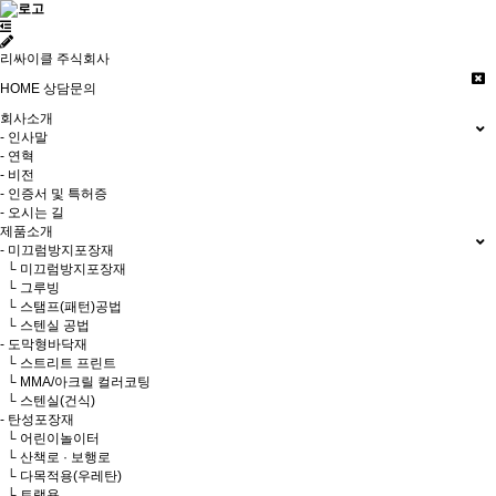
리싸이클 주식회사
HOME
상담문의
회사소개
- 인사말
- 연혁
- 비전
- 인증서 및 특허증
- 오시는 길
제품소개
- 미끄럼방지포장재
└ 미끄럼방지포장재
└ 그루빙
└ 스탬프(패턴)공법
└ 스텐실 공법
- 도막형바닥재
└ 스트리트 프린트
└ MMA/아크릴 컬러코팅
└ 스텐실(건식)
- 탄성포장재
└ 어린이놀이터
└ 산책로 · 보행로
└ 다목적용(우레탄)
└ 트랙용