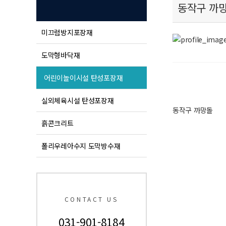
동작구 까
미끄럼방지포장재
도막형바닥재
어린이놀이시설 탄성포장재
실외체육시설 탄성포장재
동작구 까망돌
흙콘크리트
폴리우레아수지 도막방수재
CONTACT US
031-901-8184