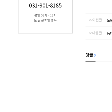
031-901-8185
평일 09시 - 18시
이전글
토,일,공휴일 휴무
노
다음글
동
댓글
0