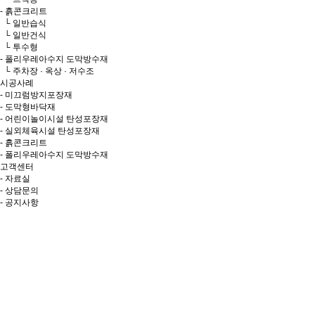
- 흙콘크리트
└ 일반습식
└ 일반건식
└ 투수형
- 폴리우레아수지 도막방수재
└ 주차장 · 옥상 · 저수조
시공사례
- 미끄럼방지포장재
- 도막형바닥재
- 어린이놀이시설 탄성포장재
- 실외체육시설 탄성포장재
- 흙콘크리트
- 폴리우레아수지 도막방수재
고객센터
- 자료실
- 상담문의
- 공지사항