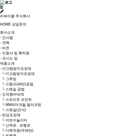
리싸이클 주식회사
HOME
상담문의
회사소개
- 인사말
- 연혁
- 비전
- 인증서 및 특허증
- 오시는 길
제품소개
- 미끄럼방지포장재
└ 미끄럼방지포장재
└ 그루빙
└ 스탬프(패턴)공법
└ 스텐실 공법
- 도막형바닥재
└ 스트리트 프린트
└ MMA/아크릴 컬러코팅
└ 스텐실(건식)
- 탄성포장재
└ 어린이놀이터
└ 산책로 · 보행로
└ 다목적용(우레탄)
└ 트랙용