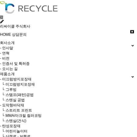
리싸이클 주식회사
HOME
상담문의
회사소개
- 인사말
- 연혁
- 비전
- 인증서 및 특허증
- 오시는 길
제품소개
- 미끄럼방지포장재
└ 미끄럼방지포장재
└ 그루빙
└ 스탬프(패턴)공법
└ 스텐실 공법
- 도막형바닥재
└ 스트리트 프린트
└ MMA/아크릴 컬러코팅
└ 스텐실(건식)
- 탄성포장재
└ 어린이놀이터
└ 산책로 · 보행로