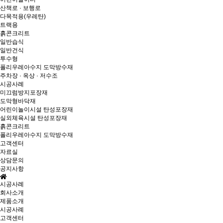
산책로 · 보행로
다목적용(우레탄)
트랙용
흙콘크리트
일반습식
일반건식
투수형
폴리우레아수지 도막방수재
주차장 · 옥상 · 저수조
시공사례
미끄럼방지포장재
도막형바닥재
어린이놀이시설 탄성포장재
실외체육시설 탄성포장재
흙콘크리트
폴리우레아수지 도막방수재
고객센터
자료실
상담문의
공지사항
시공사례
회사소개
제품소개
시공사례
고객센터