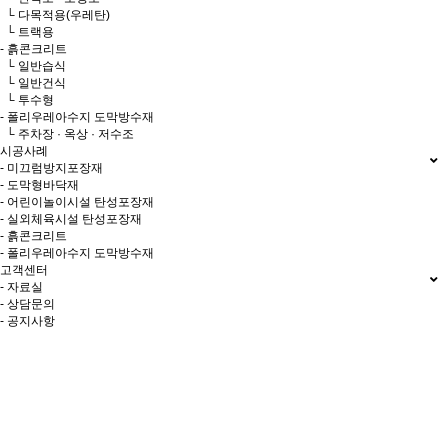
└ 다목적용(우레탄)
└ 트랙용
- 흙콘크리트
└ 일반습식
└ 일반건식
└ 투수형
- 폴리우레아수지 도막방수재
└ 주차장 · 옥상 · 저수조
시공사례
- 미끄럼방지포장재
- 도막형바닥재
- 어린이놀이시설 탄성포장재
- 실외체육시설 탄성포장재
- 흙콘크리트
- 폴리우레아수지 도막방수재
고객센터
- 자료실
- 상담문의
- 공지사항