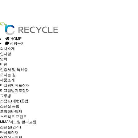
HOME
상담문의
회사소개
인사말
연혁
비전
인증서 및 특허증
오시는 길
제품소개
미끄럼방지포장재
미끄럼방지포장재
그루빙
스탬프(패턴)공법
스텐실 공법
도막형바닥재
스트리트 프린트
MMA/아크릴 컬러코팅
스텐실(건식)
탄성포장재
어린이놀이터