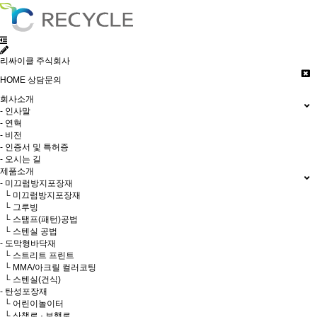
리싸이클 주식회사
HOME
상담문의
회사소개
- 인사말
- 연혁
- 비전
- 인증서 및 특허증
- 오시는 길
제품소개
- 미끄럼방지포장재
└ 미끄럼방지포장재
└ 그루빙
└ 스탬프(패턴)공법
└ 스텐실 공법
- 도막형바닥재
└ 스트리트 프린트
└ MMA/아크릴 컬러코팅
└ 스텐실(건식)
- 탄성포장재
└ 어린이놀이터
└ 산책로 · 보행로