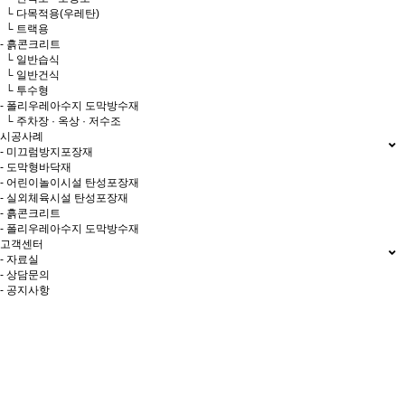
└ 다목적용(우레탄)
└ 트랙용
- 흙콘크리트
└ 일반습식
└ 일반건식
└ 투수형
- 폴리우레아수지 도막방수재
└ 주차장 · 옥상 · 저수조
시공사례
- 미끄럼방지포장재
- 도막형바닥재
- 어린이놀이시설 탄성포장재
- 실외체육시설 탄성포장재
- 흙콘크리트
- 폴리우레아수지 도막방수재
고객센터
- 자료실
- 상담문의
- 공지사항