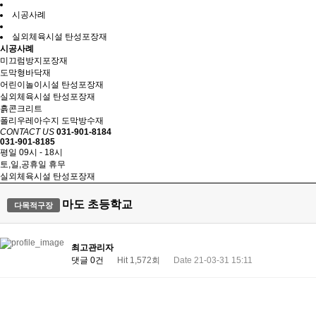
시공사례
실외체육시설 탄성포장재
시공사례
미끄럼방지포장재
도막형바닥재
어린이놀이시설 탄성포장재
실외체육시설 탄성포장재
흙콘크리트
폴리우레아수지 도막방수재
CONTACT US
031-901-8184
031-901-8185
평일 09시 - 18시
토,일,공휴일 휴무
실외체육시설 탄성포장재
마도 초등학교
다목적구장
최고관리자
댓글 0건
Hit 1,572회
Date 21-03-31 15:11