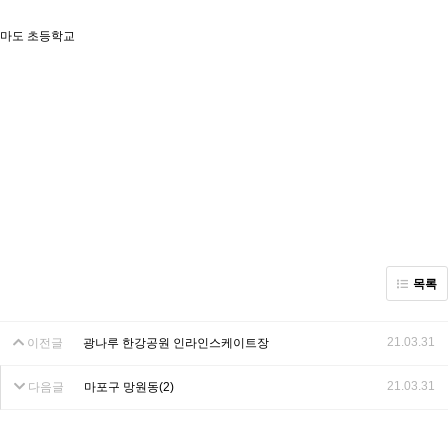
마도 초등학교
목록
21.03.31
이전글
광나루 한강공원 인라인스케이트장
21.03.31
다음글
마포구 망원동(2)