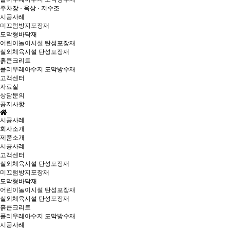
주차장 · 옥상 · 저수조
시공사례
미끄럼방지포장재
도막형바닥재
어린이놀이시설 탄성포장재
실외체육시설 탄성포장재
흙콘크리트
폴리우레아수지 도막방수재
고객센터
자료실
상담문의
공지사항
시공사례
회사소개
제품소개
시공사례
고객센터
실외체육시설 탄성포장재
미끄럼방지포장재
도막형바닥재
어린이놀이시설 탄성포장재
실외체육시설 탄성포장재
흙콘크리트
폴리우레아수지 도막방수재
시공사례