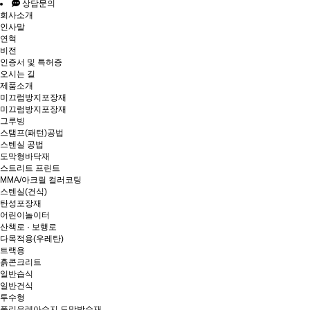
상담문의
회사소개
인사말
연혁
비전
인증서 및 특허증
오시는 길
제품소개
미끄럼방지포장재
미끄럼방지포장재
그루빙
스탬프(패턴)공법
스텐실 공법
도막형바닥재
스트리트 프린트
MMA/아크릴 컬러코팅
스텐실(건식)
탄성포장재
어린이놀이터
산책로 · 보행로
다목적용(우레탄)
트랙용
흙콘크리트
일반습식
일반건식
투수형
폴리우레아수지 도막방수재