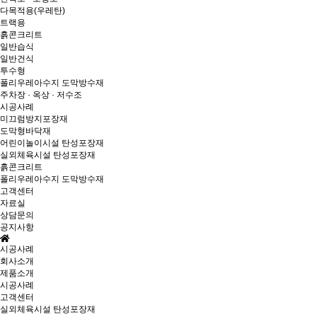
다목적용(우레탄)
트랙용
흙콘크리트
일반습식
일반건식
투수형
폴리우레아수지 도막방수재
주차장 · 옥상 · 저수조
시공사례
미끄럼방지포장재
도막형바닥재
어린이놀이시설 탄성포장재
실외체육시설 탄성포장재
흙콘크리트
폴리우레아수지 도막방수재
고객센터
자료실
상담문의
공지사항
시공사례
회사소개
제품소개
시공사례
고객센터
실외체육시설 탄성포장재