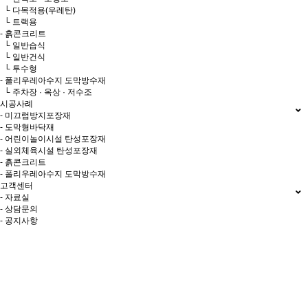
└ 다목적용(우레탄)
└ 트랙용
- 흙콘크리트
└ 일반습식
└ 일반건식
└ 투수형
- 폴리우레아수지 도막방수재
└ 주차장 · 옥상 · 저수조
시공사례
- 미끄럼방지포장재
- 도막형바닥재
- 어린이놀이시설 탄성포장재
- 실외체육시설 탄성포장재
- 흙콘크리트
- 폴리우레아수지 도막방수재
고객센터
- 자료실
- 상담문의
- 공지사항