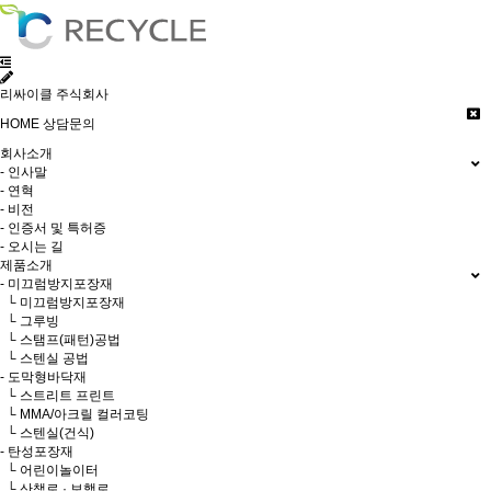
리싸이클 주식회사
HOME
상담문의
회사소개
- 인사말
- 연혁
- 비전
- 인증서 및 특허증
- 오시는 길
제품소개
- 미끄럼방지포장재
└ 미끄럼방지포장재
└ 그루빙
└ 스탬프(패턴)공법
└ 스텐실 공법
- 도막형바닥재
└ 스트리트 프린트
└ MMA/아크릴 컬러코팅
└ 스텐실(건식)
- 탄성포장재
└ 어린이놀이터
└ 산책로 · 보행로