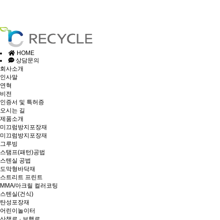
HOME
상담문의
회사소개
인사말
연혁
비전
인증서 및 특허증
오시는 길
제품소개
미끄럼방지포장재
미끄럼방지포장재
그루빙
스탬프(패턴)공법
스텐실 공법
도막형바닥재
스트리트 프린트
MMA/아크릴 컬러코팅
스텐실(건식)
탄성포장재
어린이놀이터
산책로 · 보행로