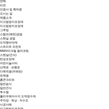
연혁
비전
인증서 및 특허증
오시는 길
제품소개
미끄럼방지포장재
미끄럼방지포장재
그루빙
스탬프(패턴)공법
스텐실 공법
도막형바닥재
스트리트 프린트
MMA/아크릴 컬러코팅
스텐실(건식)
탄성포장재
어린이놀이터
산책로 · 보행로
다목적용(우레탄)
트랙용
흙콘크리트
일반습식
일반건식
투수형
폴리우레아수지 도막방수재
주차장 · 옥상 · 저수조
시공사례
미끄럼방지포장재