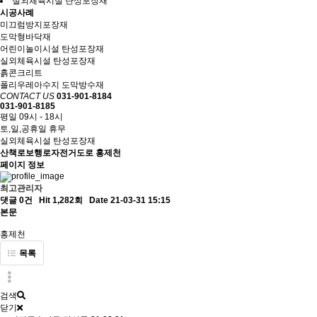
실외체육시설 탄성포장재
시공사례
미끄럼방지포장재
도막형바닥재
어린이놀이시설 탄성포장재
실외체육시설 탄성포장재
흙콘크리트
폴리우레아수지 도막방수재
CONTACT US
031-901-8184
031-901-8185
평일 09시 - 18시
토,일,공휴일 휴무
실외체육시설 탄성포장재
산책로보행로자전거도로
홍제천
페이지 정보
최고관리자
댓글 0건
Hit 1,282회
Date 21-03-31 15:15
본문
홍제천
목록
검색
닫기