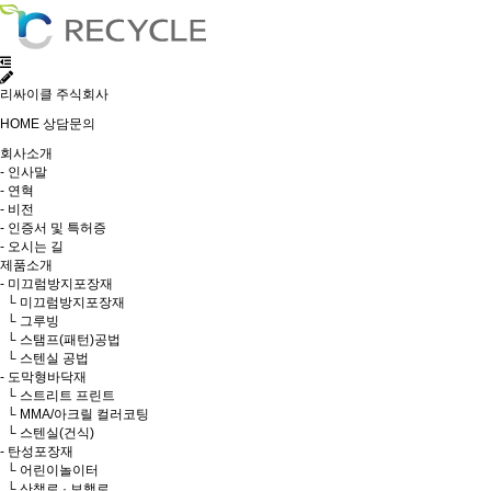
리싸이클 주식회사
HOME
상담문의
회사소개
- 인사말
- 연혁
- 비전
- 인증서 및 특허증
- 오시는 길
제품소개
- 미끄럼방지포장재
└ 미끄럼방지포장재
└ 그루빙
└ 스탬프(패턴)공법
└ 스텐실 공법
- 도막형바닥재
└ 스트리트 프린트
└ MMA/아크릴 컬러코팅
└ 스텐실(건식)
- 탄성포장재
└ 어린이놀이터
└ 산책로 · 보행로