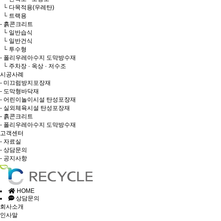
└ 다목적용(우레탄)
└ 트랙용
- 흙콘크리트
└ 일반습식
└ 일반건식
└ 투수형
- 폴리우레아수지 도막방수재
└ 주차장 · 옥상 · 저수조
시공사례
- 미끄럼방지포장재
- 도막형바닥재
- 어린이놀이시설 탄성포장재
- 실외체육시설 탄성포장재
- 흙콘크리트
- 폴리우레아수지 도막방수재
고객센터
- 자료실
- 상담문의
- 공지사항
HOME
상담문의
회사소개
인사말