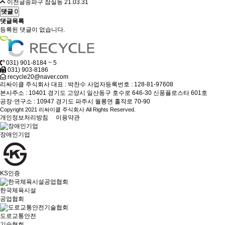
이전글
송파구 잠실동
21.03.31
댓글
0
댓글목록
등록된 댓글이 없습니다.
031) 901-8184 ~ 5
031) 903-8186
recycle20@naver.com
리싸이클 주식회사
대표 : 박찬수
사업자등록번호 : 128-81-97608
본사주소 : 10401 경기도 고양시 일산동구 호수로 646-30 신풍플로스타 601호
공장·연구소 : 10947 경기도 파주시 월롱면 홀작로 70-90
Copyright 2021 리싸이클 주식회사 All Rights Reserved.
개인정보처리방침
이용약관
장애인기업
KS인증
한국체육시설
공업협회
도로교통안전
기술협회