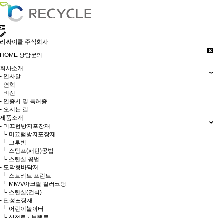
리싸이클 주식회사
HOME
상담문의
회사소개
- 인사말
- 연혁
- 비전
- 인증서 및 특허증
- 오시는 길
제품소개
- 미끄럼방지포장재
└ 미끄럼방지포장재
└ 그루빙
└ 스탬프(패턴)공법
└ 스텐실 공법
- 도막형바닥재
└ 스트리트 프린트
└ MMA/아크릴 컬러코팅
└ 스텐실(건식)
- 탄성포장재
└ 어린이놀이터
└ 산책로 · 보행로