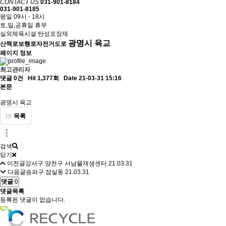
CONTACT US
031-901-8184
031-901-8185
평일 09시 - 18시
토,일,공휴일 휴무
실외체육시설 탄성포장재
광명시 육교
산책로보행로자전거도로
페이지 정보
최고관리자
댓글 0건
Hit 1,377회
Date 21-03-31 15:16
본문
광명시 육교
목록
검색
닫기
이전글
강서구 양천구 서남물재생센터
21.03.31
다음글
송파구 잠실동
21.03.31
댓글
0
댓글목록
등록된 댓글이 없습니다.