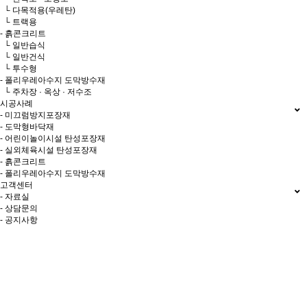
└ 다목적용(우레탄)
└ 트랙용
- 흙콘크리트
└ 일반습식
└ 일반건식
└ 투수형
- 폴리우레아수지 도막방수재
└ 주차장 · 옥상 · 저수조
시공사례
- 미끄럼방지포장재
- 도막형바닥재
- 어린이놀이시설 탄성포장재
- 실외체육시설 탄성포장재
- 흙콘크리트
- 폴리우레아수지 도막방수재
고객센터
- 자료실
- 상담문의
- 공지사항