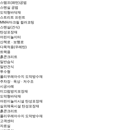
스탬프(패턴)공법
스텐실 공법
도막형바닥재
스트리트 프린트
MMA/아크릴 컬러코팅
스텐실(건식)
탄성포장재
어린이놀이터
산책로 · 보행로
다목적용(우레탄)
트랙용
흙콘크리트
일반습식
일반건식
투수형
폴리우레아수지 도막방수재
주차장 · 옥상 · 저수조
시공사례
미끄럼방지포장재
도막형바닥재
어린이놀이시설 탄성포장재
실외체육시설 탄성포장재
흙콘크리트
폴리우레아수지 도막방수재
고객센터
자료실