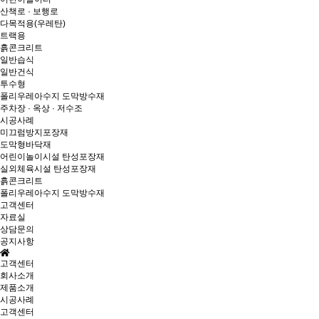
산책로 · 보행로
다목적용(우레탄)
트랙용
흙콘크리트
일반습식
일반건식
투수형
폴리우레아수지 도막방수재
주차장 · 옥상 · 저수조
시공사례
미끄럼방지포장재
도막형바닥재
어린이놀이시설 탄성포장재
실외체육시설 탄성포장재
흙콘크리트
폴리우레아수지 도막방수재
고객센터
자료실
상담문의
공지사항
고객센터
회사소개
제품소개
시공사례
고객센터