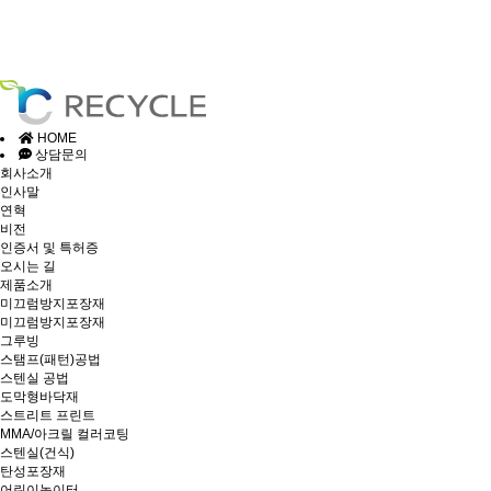
HOME
상담문의
회사소개
인사말
연혁
비전
인증서 및 특허증
오시는 길
제품소개
미끄럼방지포장재
미끄럼방지포장재
그루빙
스탬프(패턴)공법
스텐실 공법
도막형바닥재
스트리트 프린트
MMA/아크릴 컬러코팅
스텐실(건식)
탄성포장재
어린이놀이터