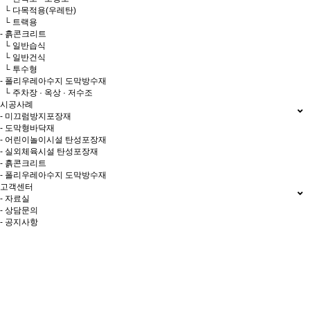
└ 다목적용(우레탄)
└ 트랙용
- 흙콘크리트
└ 일반습식
└ 일반건식
└ 투수형
- 폴리우레아수지 도막방수재
└ 주차장 · 옥상 · 저수조
시공사례
- 미끄럼방지포장재
- 도막형바닥재
- 어린이놀이시설 탄성포장재
- 실외체육시설 탄성포장재
- 흙콘크리트
- 폴리우레아수지 도막방수재
고객센터
- 자료실
- 상담문의
- 공지사항