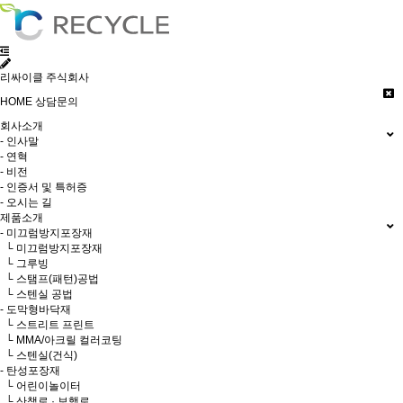
리싸이클 주식회사
HOME
상담문의
회사소개
- 인사말
- 연혁
- 비전
- 인증서 및 특허증
- 오시는 길
제품소개
- 미끄럼방지포장재
└ 미끄럼방지포장재
└ 그루빙
└ 스탬프(패턴)공법
└ 스텐실 공법
- 도막형바닥재
└ 스트리트 프린트
└ MMA/아크릴 컬러코팅
└ 스텐실(건식)
- 탄성포장재
└ 어린이놀이터
└ 산책로 · 보행로