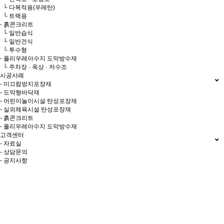
└ 다목적용(우레탄)
└ 트랙용
- 흙콘크리트
└ 일반습식
└ 일반건식
└ 투수형
- 폴리우레아수지 도막방수재
└ 주차장 · 옥상 · 저수조
시공사례
- 미끄럼방지포장재
- 도막형바닥재
- 어린이놀이시설 탄성포장재
- 실외체육시설 탄성포장재
- 흙콘크리트
- 폴리우레아수지 도막방수재
고객센터
- 자료실
- 상담문의
- 공지사항