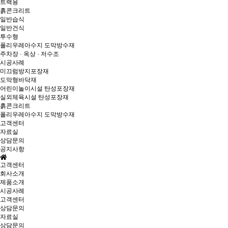
트랙용
흙콘크리트
일반습식
일반건식
투수형
폴리우레아수지 도막방수재
주차장 · 옥상 · 저수조
시공사례
미끄럼방지포장재
도막형바닥재
어린이놀이시설 탄성포장재
실외체육시설 탄성포장재
흙콘크리트
폴리우레아수지 도막방수재
고객센터
자료실
상담문의
공지사항
고객센터
회사소개
제품소개
시공사례
고객센터
상담문의
자료실
상담문의