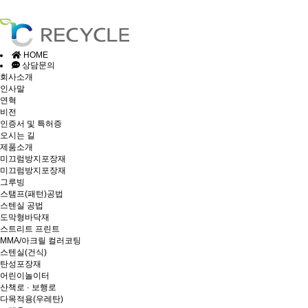
HOME
상담문의
회사소개
인사말
연혁
비전
인증서 및 특허증
오시는 길
제품소개
미끄럼방지포장재
미끄럼방지포장재
그루빙
스탬프(패턴)공법
스텐실 공법
도막형바닥재
스트리트 프린트
MMA/아크릴 컬러코팅
스텐실(건식)
탄성포장재
어린이놀이터
산책로 · 보행로
다목적용(우레탄)