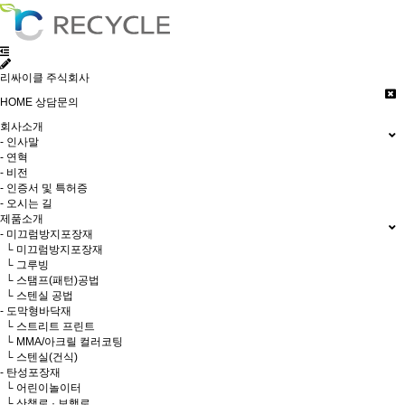
리싸이클 주식회사
HOME
상담문의
회사소개
- 인사말
- 연혁
- 비전
- 인증서 및 특허증
- 오시는 길
제품소개
- 미끄럼방지포장재
└ 미끄럼방지포장재
└ 그루빙
└ 스탬프(패턴)공법
└ 스텐실 공법
- 도막형바닥재
└ 스트리트 프린트
└ MMA/아크릴 컬러코팅
└ 스텐실(건식)
- 탄성포장재
└ 어린이놀이터
└ 산책로 · 보행로