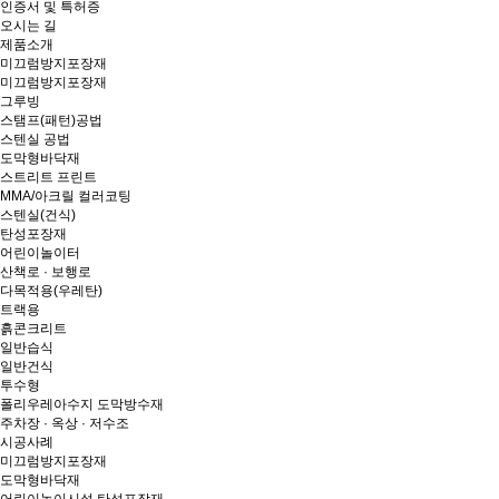
인증서 및 특허증
오시는 길
제품소개
미끄럼방지포장재
미끄럼방지포장재
그루빙
스탬프(패턴)공법
스텐실 공법
도막형바닥재
스트리트 프린트
MMA/아크릴 컬러코팅
스텐실(건식)
탄성포장재
어린이놀이터
산책로 · 보행로
다목적용(우레탄)
트랙용
흙콘크리트
일반습식
일반건식
투수형
폴리우레아수지 도막방수재
주차장 · 옥상 · 저수조
시공사례
미끄럼방지포장재
도막형바닥재