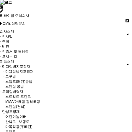
리싸이클 주식회사
HOME
상담문의
회사소개
- 인사말
- 연혁
- 비전
- 인증서 및 특허증
- 오시는 길
제품소개
- 미끄럼방지포장재
└ 미끄럼방지포장재
└ 그루빙
└ 스탬프(패턴)공법
└ 스텐실 공법
- 도막형바닥재
└ 스트리트 프린트
└ MMA/아크릴 컬러코팅
└ 스텐실(건식)
- 탄성포장재
└ 어린이놀이터
└ 산책로 · 보행로
└ 다목적용(우레탄)
└ 트랙용