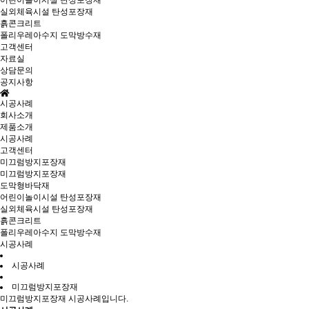
어린이놀이시설 탄성포장재
실외체육시설 탄성포장재
흙콘크리트
폴리우레아수지 도막방수재
고객센터
자료실
상담문의
공지사항
시공사례
회사소개
제품소개
시공사례
고객센터
미끄럼방지포장재
미끄럼방지포장재
도막형바닥재
어린이놀이시설 탄성포장재
실외체육시설 탄성포장재
흙콘크리트
폴리우레아수지 도막방수재
시공사례
시공사례
미끄럼방지포장재
미끄럼방지포장재 시공사례입니다.