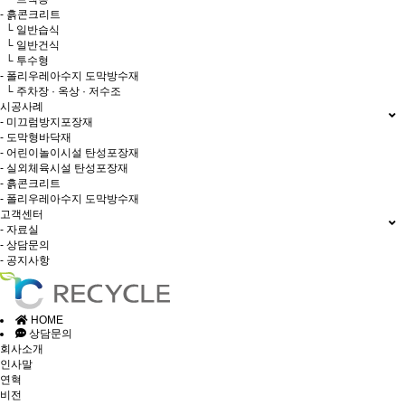
- 흙콘크리트
└ 일반습식
└ 일반건식
└ 투수형
- 폴리우레아수지 도막방수재
└ 주차장 · 옥상 · 저수조
시공사례
- 미끄럼방지포장재
- 도막형바닥재
- 어린이놀이시설 탄성포장재
- 실외체육시설 탄성포장재
- 흙콘크리트
- 폴리우레아수지 도막방수재
고객센터
- 자료실
- 상담문의
- 공지사항
HOME
상담문의
회사소개
인사말
연혁
비전