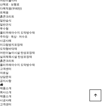
어린이놀이터
산책로 · 보행로
다목적용(우레탄)
트랙용
흙콘크리트
일반습식
일반건식
투수형
폴리우레아수지 도막방수재
주차장 · 옥상 · 저수조
시공사례
미끄럼방지포장재
도막형바닥재
어린이놀이시설 탄성포장재
실외체육시설 탄성포장재
흙콘크리트
폴리우레아수지 도막방수재
고객센터
자료실
상담문의
공지사항
제품소개
회사소개
제품소개
시공사례
고객센터