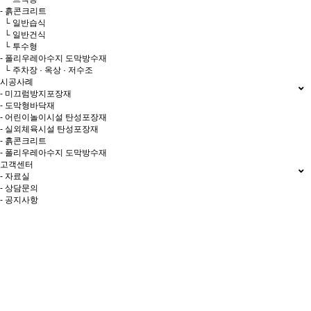
- 흙콘크리트
└ 일반습식
└ 일반건식
└ 투수형
- 폴리우레아수지 도막방수재
└ 주차장 · 옥상 · 저수조
시공사례
- 미끄럼방지포장재
- 도막형바닥재
- 어린이놀이시설 탄성포장재
- 실외체육시설 탄성포장재
- 흙콘크리트
- 폴리우레아수지 도막방수재
고객센터
- 자료실
- 상담문의
- 공지사항