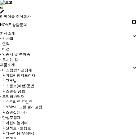
리싸이클 주식회사
HOME
상담문의
회사소개
- 인사말
- 연혁
- 비전
- 인증서 및 특허증
- 오시는 길
제품소개
- 미끄럼방지포장재
└ 미끄럼방지포장재
└ 그루빙
└ 스탬프(패턴)공법
└ 스텐실 공법
- 도막형바닥재
└ 스트리트 프린트
└ MMA/아크릴 컬러코팅
└ 스텐실(건식)
- 탄성포장재
└ 어린이놀이터
└ 산책로 · 보행로
└ 다목적용(우레탄)
└ 트랙용