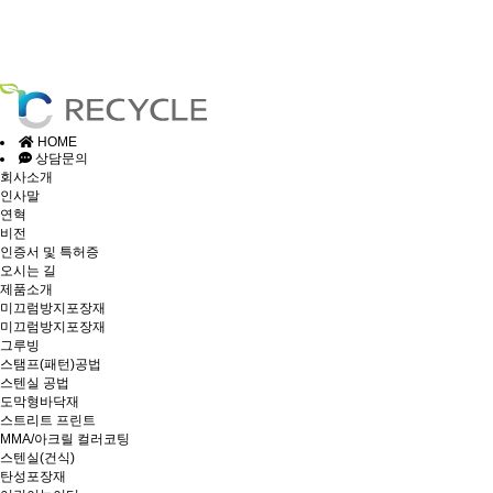
HOME
상담문의
회사소개
인사말
연혁
비전
인증서 및 특허증
오시는 길
제품소개
미끄럼방지포장재
미끄럼방지포장재
그루빙
스탬프(패턴)공법
스텐실 공법
도막형바닥재
스트리트 프린트
MMA/아크릴 컬러코팅
스텐실(건식)
탄성포장재