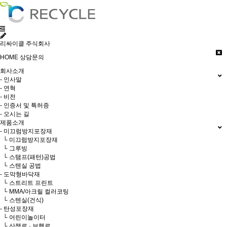
리싸이클 주식회사
HOME
상담문의
회사소개
- 인사말
- 연혁
- 비전
- 인증서 및 특허증
- 오시는 길
제품소개
- 미끄럼방지포장재
└ 미끄럼방지포장재
└ 그루빙
└ 스탬프(패턴)공법
└ 스텐실 공법
- 도막형바닥재
└ 스트리트 프린트
└ MMA/아크릴 컬러코팅
└ 스텐실(건식)
- 탄성포장재
└ 어린이놀이터
└ 산책로 · 보행로