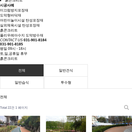
흙콘크리트
시공사례
미끄럼방지포장재
도막형바닥재
어린이놀이시설 탄성포장재
실외체육시설 탄성포장재
흙콘크리트
폴리우레아수지 도막방수재
CONTACT US
031-901-8184
031-901-8185
평일 09시 - 18시
토,일,공휴일 휴무
흙콘크리트
전체
일반건식
일반습식
투수형
전체
Total 22건
1 페이지