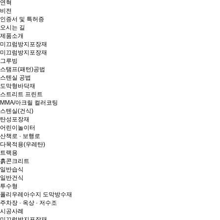
연혁
비전
인증서 및 특허증
오시는 길
제품소개
미끄럼방지포장재
미끄럼방지포장재
그루빙
스탬프(패턴)공법
스텐실 공법
도막형바닥재
스트리트 프린트
MMA/아크릴 컬러코팅
스텐실(건식)
탄성포장재
어린이놀이터
산책로 · 보행로
다목적용(우레탄)
트랙용
흙콘크리트
일반습식
일반건식
투수형
폴리우레아수지 도막방수재
주차장 · 옥상 · 저수조
시공사례
미끄럼방지포장재