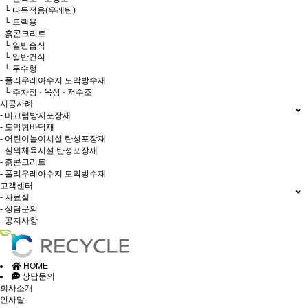
└ 다목적용(우레탄)
└ 트랙용
- 흙콘크리트
└ 일반습식
└ 일반건식
└ 투수형
- 폴리우레아수지 도막방수재
└ 주차장 · 옥상 · 저수조
시공사례
- 미끄럼방지포장재
- 도막형바닥재
- 어린이놀이시설 탄성포장재
- 실외체육시설 탄성포장재
- 흙콘크리트
- 폴리우레아수지 도막방수재
고객센터
- 자료실
- 상담문의
- 공지사항
HOME
상담문의
회사소개
인사말