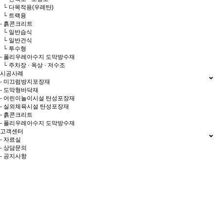
└ 다목적용(우레탄)
└ 트랙용
- 흙콘크리트
└ 일반습식
└ 일반건식
└ 투수형
- 폴리우레아수지 도막방수재
└ 주차장 · 옥상 · 저수조
시공사례
- 미끄럼방지포장재
- 도막형바닥재
- 어린이놀이시설 탄성포장재
- 실외체육시설 탄성포장재
- 흙콘크리트
- 폴리우레아수지 도막방수재
고객센터
- 자료실
- 상담문의
- 공지사항