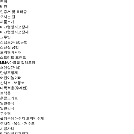
연혁
비전
인증서 및 특허증
오시는 길
제품소개
미끄럼방지포장재
미끄럼방지포장재
그루빙
스탬프(패턴)공법
스텐실 공법
도막형바닥재
스트리트 프린트
MMA/아크릴 컬러코팅
스텐실(건식)
탄성포장재
어린이놀이터
산책로 · 보행로
다목적용(우레탄)
트랙용
흙콘크리트
일반습식
일반건식
투수형
폴리우레아수지 도막방수재
주차장 · 옥상 · 저수조
시공사례
미끄럼방지포장재