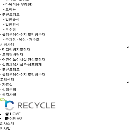
└ 다목적용(우레탄)
└ 트랙용
- 흙콘크리트
└ 일반습식
└ 일반건식
└ 투수형
- 폴리우레아수지 도막방수재
└ 주차장 · 옥상 · 저수조
시공사례
- 미끄럼방지포장재
- 도막형바닥재
- 어린이놀이시설 탄성포장재
- 실외체육시설 탄성포장재
- 흙콘크리트
- 폴리우레아수지 도막방수재
고객센터
- 자료실
- 상담문의
- 공지사항
HOME
상담문의
회사소개
인사말