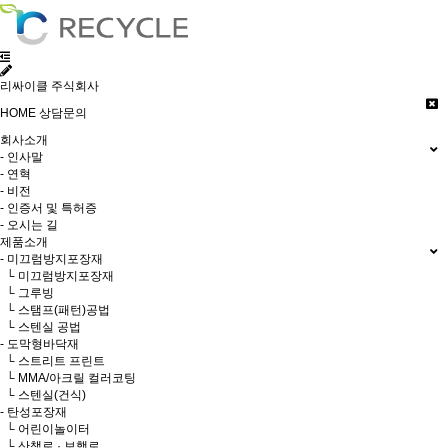
리싸이클 주식회사
HOME
상담문의
회사소개
- 인사말
- 연혁
- 비전
- 인증서 및 특허증
- 오시는 길
제품소개
- 미끄럼방지포장재
└ 미끄럼방지포장재
└ 그루빙
└ 스탬프(패턴)공법
└ 스텐실 공법
- 도막형바닥재
└ 스트리트 프린트
└ MMA/아크릴 컬러코팅
└ 스텐실(건식)
- 탄성포장재
└ 어린이놀이터
└ 산책로 · 보행로