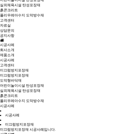
어린이놀이시설 탄성포장재
실외체육시설 탄성포장재
흙콘크리트
폴리우레아수지 도막방수재
고객센터
자료실
상담문의
공지사항
시공사례
회사소개
제품소개
시공사례
고객센터
미끄럼방지포장재
미끄럼방지포장재
도막형바닥재
어린이놀이시설 탄성포장재
실외체육시설 탄성포장재
흙콘크리트
폴리우레아수지 도막방수재
시공사례
시공사례
미끄럼방지포장재
미끄럼방지포장재 시공사례입니다.