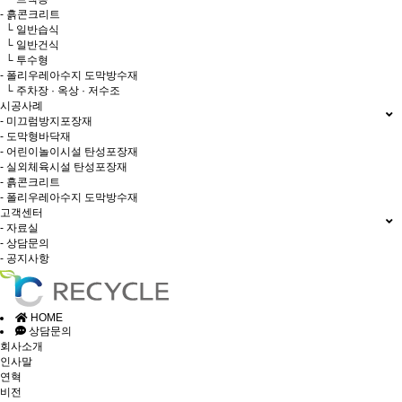
- 흙콘크리트
└ 일반습식
└ 일반건식
└ 투수형
- 폴리우레아수지 도막방수재
└ 주차장 · 옥상 · 저수조
시공사례
- 미끄럼방지포장재
- 도막형바닥재
- 어린이놀이시설 탄성포장재
- 실외체육시설 탄성포장재
- 흙콘크리트
- 폴리우레아수지 도막방수재
고객센터
- 자료실
- 상담문의
- 공지사항
HOME
상담문의
회사소개
인사말
연혁
비전