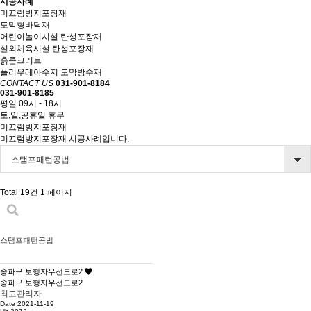
시공사례
미끄럼방지포장재
도막형바닥재
어린이놀이시설 탄성포장재
실외체육시설 탄성포장재
흙콘크리트
폴리우레아수지 도막방수재
CONTACT US
031-901-8184
031-901-8185
평일 09시 - 18시
토,일,공휴일 휴무
미끄럼방지포장재
미끄럼방지포장재 시공사례입니다.
스탬프패턴공법
Total 19건
1 페이지
스탬프패턴공법
송파구 보행자우선도로2
송파구 보행자우선도로2
최고관리자
Date 2021-11-19