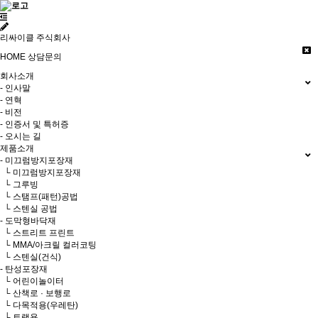
리싸이클 주식회사
HOME
상담문의
회사소개
- 인사말
- 연혁
- 비전
- 인증서 및 특허증
- 오시는 길
제품소개
- 미끄럼방지포장재
└ 미끄럼방지포장재
└ 그루빙
└ 스탬프(패턴)공법
└ 스텐실 공법
- 도막형바닥재
└ 스트리트 프린트
└ MMA/아크릴 컬러코팅
└ 스텐실(건식)
- 탄성포장재
└ 어린이놀이터
└ 산책로 · 보행로
└ 다목적용(우레탄)
└ 트랙용