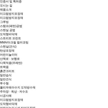
인증서 및 특허증
오시는 길
제품소개
미끄럼방지포장재
미끄럼방지포장재
그루빙
스탬프(패턴)공법
스텐실 공법
도막형바닥재
스트리트 프린트
MMA/아크릴 컬러코팅
스텐실(건식)
탄성포장재
어린이놀이터
산책로 · 보행로
다목적용(우레탄)
트랙용
흙콘크리트
일반습식
일반건식
투수형
폴리우레아수지 도막방수재
주차장 · 옥상 · 저수조
시공사례
미끄럼방지포장재
도막형바닥재