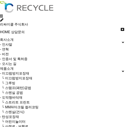
리싸이클 주식회사
HOME
상담문의
회사소개
- 인사말
- 연혁
- 비전
- 인증서 및 특허증
- 오시는 길
제품소개
- 미끄럼방지포장재
└ 미끄럼방지포장재
└ 그루빙
└ 스탬프(패턴)공법
└ 스텐실 공법
- 도막형바닥재
└ 스트리트 프린트
└ MMA/아크릴 컬러코팅
└ 스텐실(건식)
- 탄성포장재
└ 어린이놀이터
└ 산책로 · 보행로