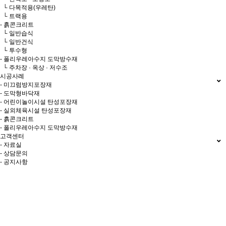
└ 다목적용(우레탄)
└ 트랙용
- 흙콘크리트
└ 일반습식
└ 일반건식
└ 투수형
- 폴리우레아수지 도막방수재
└ 주차장 · 옥상 · 저수조
시공사례
- 미끄럼방지포장재
- 도막형바닥재
- 어린이놀이시설 탄성포장재
- 실외체육시설 탄성포장재
- 흙콘크리트
- 폴리우레아수지 도막방수재
고객센터
- 자료실
- 상담문의
- 공지사항