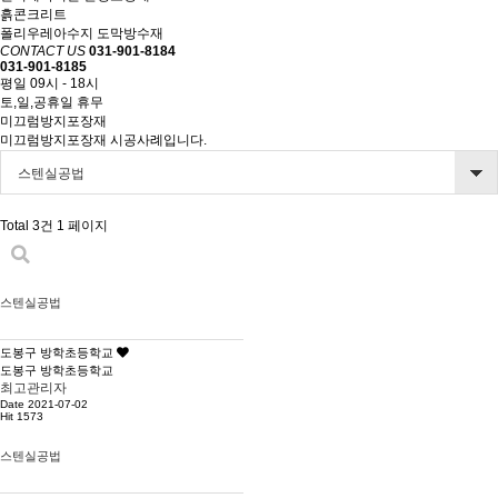
흙콘크리트
폴리우레아수지 도막방수재
CONTACT US
031-901-8184
031-901-8185
평일 09시 - 18시
토,일,공휴일 휴무
미끄럼방지포장재
미끄럼방지포장재 시공사례입니다.
스텐실공법
Total 3건
1 페이지
스텐실공법
도봉구 방학초등학교
도봉구 방학초등학교
최고관리자
Date 2021-07-02
Hit 1573
스텐실공법