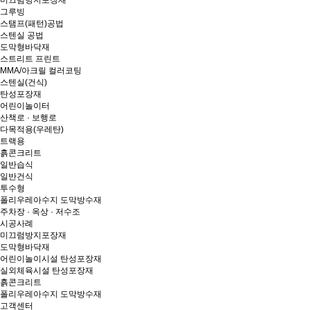
미끄럼방지포장재
그루빙
스탬프(패턴)공법
스텐실 공법
도막형바닥재
스트리트 프린트
MMA/아크릴 컬러코팅
스텐실(건식)
탄성포장재
어린이놀이터
산책로 · 보행로
다목적용(우레탄)
트랙용
흙콘크리트
일반습식
일반건식
투수형
폴리우레아수지 도막방수재
주차장 · 옥상 · 저수조
시공사례
미끄럼방지포장재
도막형바닥재
어린이놀이시설 탄성포장재
실외체육시설 탄성포장재
흙콘크리트
폴리우레아수지 도막방수재
고객센터