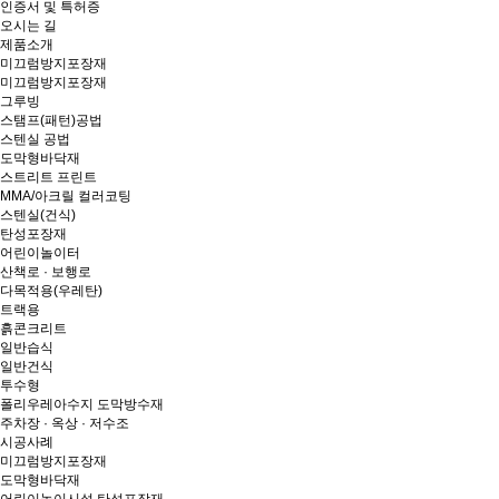
인증서 및 특허증
오시는 길
제품소개
미끄럼방지포장재
미끄럼방지포장재
그루빙
스탬프(패턴)공법
스텐실 공법
도막형바닥재
스트리트 프린트
MMA/아크릴 컬러코팅
스텐실(건식)
탄성포장재
어린이놀이터
산책로 · 보행로
다목적용(우레탄)
트랙용
흙콘크리트
일반습식
일반건식
투수형
폴리우레아수지 도막방수재
주차장 · 옥상 · 저수조
시공사례
미끄럼방지포장재
도막형바닥재