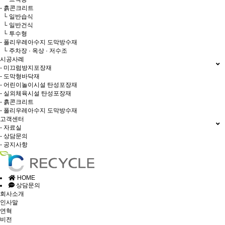
- 흙콘크리트
└ 일반습식
└ 일반건식
└ 투수형
- 폴리우레아수지 도막방수재
└ 주차장 · 옥상 · 저수조
시공사례
- 미끄럼방지포장재
- 도막형바닥재
- 어린이놀이시설 탄성포장재
- 실외체육시설 탄성포장재
- 흙콘크리트
- 폴리우레아수지 도막방수재
고객센터
- 자료실
- 상담문의
- 공지사항
HOME
상담문의
회사소개
인사말
연혁
비전