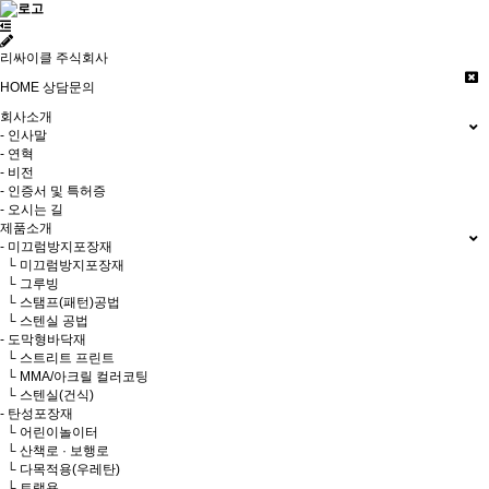
리싸이클 주식회사
HOME
상담문의
회사소개
- 인사말
- 연혁
- 비전
- 인증서 및 특허증
- 오시는 길
제품소개
- 미끄럼방지포장재
└ 미끄럼방지포장재
└ 그루빙
└ 스탬프(패턴)공법
└ 스텐실 공법
- 도막형바닥재
└ 스트리트 프린트
└ MMA/아크릴 컬러코팅
└ 스텐실(건식)
- 탄성포장재
└ 어린이놀이터
└ 산책로 · 보행로
└ 다목적용(우레탄)
└ 트랙용