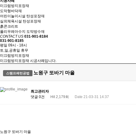
시공사례
미끄럼방지포장재
도막형바닥재
어린이놀이시설 탄성포장재
실외체육시설 탄성포장재
흙콘크리트
폴리우레아수지 도막방수재
CONTACT US
031-901-8184
031-901-8185
평일 09시 - 18시
토,일,공휴일 휴무
미끄럼방지포장재
미끄럼방지포장재 시공사례입니다.
노원구 또바기 마을
스탬프패턴공법
최고관리자
댓글 0건
Hit 2,179회
Date 21-03-31 14:37
노원구 또바기 마을