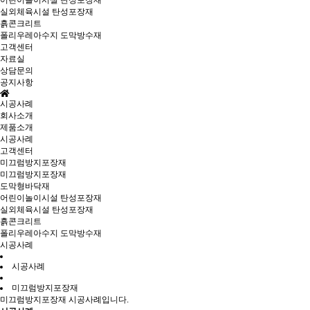
어린이놀이시설 탄성포장재
실외체육시설 탄성포장재
흙콘크리트
폴리우레아수지 도막방수재
고객센터
자료실
상담문의
공지사항
시공사례
회사소개
제품소개
시공사례
고객센터
미끄럼방지포장재
미끄럼방지포장재
도막형바닥재
어린이놀이시설 탄성포장재
실외체육시설 탄성포장재
흙콘크리트
폴리우레아수지 도막방수재
시공사례
시공사례
미끄럼방지포장재
미끄럼방지포장재 시공사례입니다.