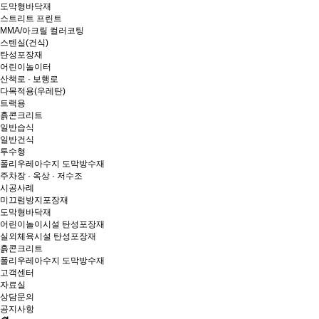
도막형바닥재
스트리트 프린트
MMA/아크릴 컬러코팅
스텐실(건식)
탄성포장재
어린이놀이터
산책로 · 보행로
다목적용(우레탄)
트랙용
흙콘크리트
일반습식
일반건식
투수형
폴리우레아수지 도막방수재
주차장 · 옥상 · 저수조
시공사례
미끄럼방지포장재
도막형바닥재
어린이놀이시설 탄성포장재
실외체육시설 탄성포장재
흙콘크리트
폴리우레아수지 도막방수재
고객센터
자료실
상담문의
공지사항