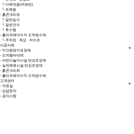
└ 다목적용(우레탄)
└ 트랙용
- 흙콘크리트
└ 일반습식
└ 일반건식
└ 투수형
- 폴리우레아수지 도막방수재
└ 주차장 · 옥상 · 저수조
시공사례
- 미끄럼방지포장재
- 도막형바닥재
- 어린이놀이시설 탄성포장재
- 실외체육시설 탄성포장재
- 흙콘크리트
- 폴리우레아수지 도막방수재
고객센터
- 자료실
- 상담문의
- 공지사항