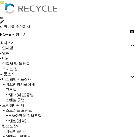
리싸이클 주식회사
HOME
상담문의
회사소개
- 인사말
- 연혁
- 비전
- 인증서 및 특허증
- 오시는 길
제품소개
- 미끄럼방지포장재
└ 미끄럼방지포장재
└ 그루빙
└ 스탬프(패턴)공법
└ 스텐실 공법
- 도막형바닥재
└ 스트리트 프린트
└ MMA/아크릴 컬러코팅
└ 스텐실(건식)
- 탄성포장재
└ 어린이놀이터
└ 산책로 · 보행로