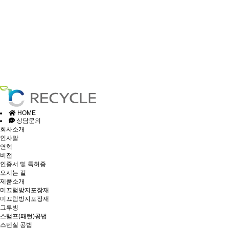
HOME
상담문의
회사소개
인사말
연혁
비전
인증서 및 특허증
오시는 길
제품소개
미끄럼방지포장재
미끄럼방지포장재
그루빙
스탬프(패턴)공법
스텐실 공법