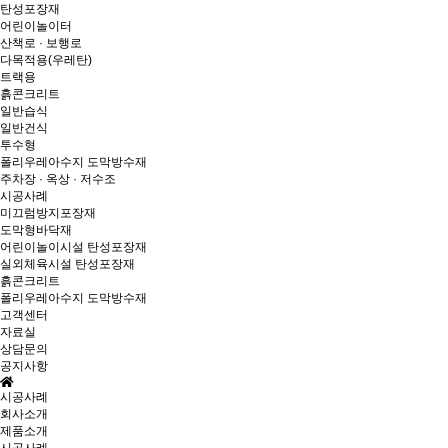
탄성포장재
어린이놀이터
산책로 · 보행로
다목적용(우레탄)
트랙용
흙콘크리트
일반습식
일반건식
투수형
폴리우레아수지 도막방수재
주차장 · 옥상 · 저수조
시공사례
미끄럼방지포장재
도막형바닥재
어린이놀이시설 탄성포장재
실외체육시설 탄성포장재
흙콘크리트
폴리우레아수지 도막방수재
고객센터
자료실
상담문의
공지사항
시공사례
회사소개
제품소개