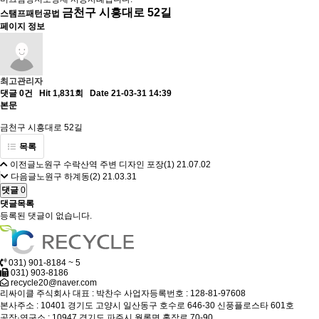
금천구 시흥대로 52길
스탬프패턴공법
페이지 정보
최고관리자
댓글 0건
Hit 1,831회
Date 21-03-31 14:39
본문
금천구 시흥대로 52길
목록
이전글
노원구 수락산역 주변 디자인 포장(1)
21.07.02
다음글
노원구 하계동(2)
21.03.31
댓글
0
댓글목록
등록된 댓글이 없습니다.
031) 901-8184 ~ 5
031) 903-8186
recycle20@naver.com
리싸이클 주식회사
대표 : 박찬수
사업자등록번호 : 128-81-97608
본사주소 : 10401 경기도 고양시 일산동구 호수로 646-30 신풍플로스타 601호
공장·연구소 : 10947 경기도 파주시 월롱면 홀작로 70-90