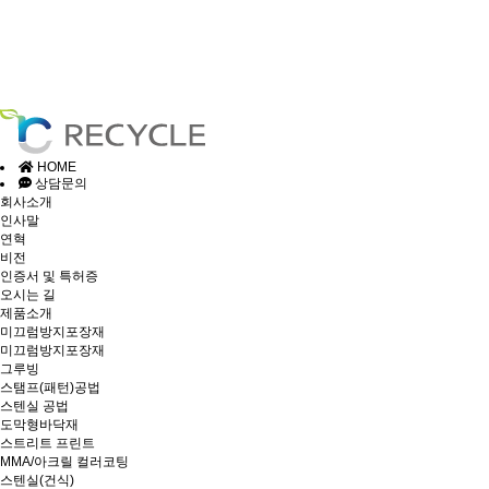
HOME
상담문의
회사소개
인사말
연혁
비전
인증서 및 특허증
오시는 길
제품소개
미끄럼방지포장재
미끄럼방지포장재
그루빙
스탬프(패턴)공법
스텐실 공법
도막형바닥재
스트리트 프린트
MMA/아크릴 컬러코팅
스텐실(건식)