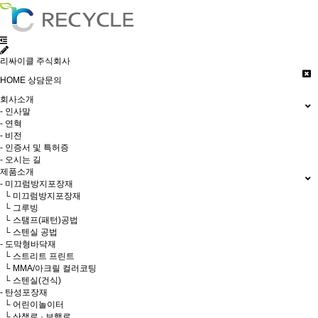
리싸이클 주식회사
HOME
상담문의
회사소개
- 인사말
- 연혁
- 비전
- 인증서 및 특허증
- 오시는 길
제품소개
- 미끄럼방지포장재
└ 미끄럼방지포장재
└ 그루빙
└ 스탬프(패턴)공법
└ 스텐실 공법
- 도막형바닥재
└ 스트리트 프린트
└ MMA/아크릴 컬러코팅
└ 스텐실(건식)
- 탄성포장재
└ 어린이놀이터
└ 산책로 · 보행로