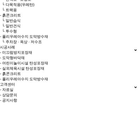
└ 다목적용(우레탄)
└ 트랙용
- 흙콘크리트
└ 일반습식
└ 일반건식
└ 투수형
- 폴리우레아수지 도막방수재
└ 주차장 · 옥상 · 저수조
시공사례
- 미끄럼방지포장재
- 도막형바닥재
- 어린이놀이시설 탄성포장재
- 실외체육시설 탄성포장재
- 흙콘크리트
- 폴리우레아수지 도막방수재
고객센터
- 자료실
- 상담문의
- 공지사항