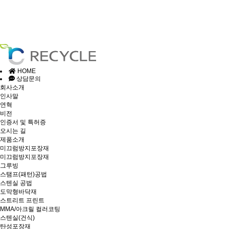
HOME
상담문의
회사소개
인사말
연혁
비전
인증서 및 특허증
오시는 길
제품소개
미끄럼방지포장재
미끄럼방지포장재
그루빙
스탬프(패턴)공법
스텐실 공법
도막형바닥재
스트리트 프린트
MMA/아크릴 컬러코팅
스텐실(건식)
탄성포장재