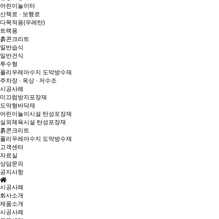
어린이놀이터
산책로 · 보행로
다목적용(우레탄)
트랙용
흙콘크리트
일반습식
일반건식
투수형
폴리우레아수지 도막방수재
주차장 · 옥상 · 저수조
시공사례
미끄럼방지포장재
도막형바닥재
어린이놀이시설 탄성포장재
실외체육시설 탄성포장재
흙콘크리트
폴리우레아수지 도막방수재
고객센터
자료실
상담문의
공지사항
시공사례
회사소개
제품소개
시공사례