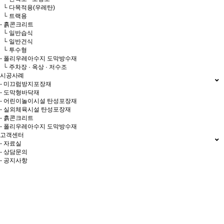
└ 다목적용(우레탄)
└ 트랙용
- 흙콘크리트
└ 일반습식
└ 일반건식
└ 투수형
- 폴리우레아수지 도막방수재
└ 주차장 · 옥상 · 저수조
시공사례
- 미끄럼방지포장재
- 도막형바닥재
- 어린이놀이시설 탄성포장재
- 실외체육시설 탄성포장재
- 흙콘크리트
- 폴리우레아수지 도막방수재
고객센터
- 자료실
- 상담문의
- 공지사항