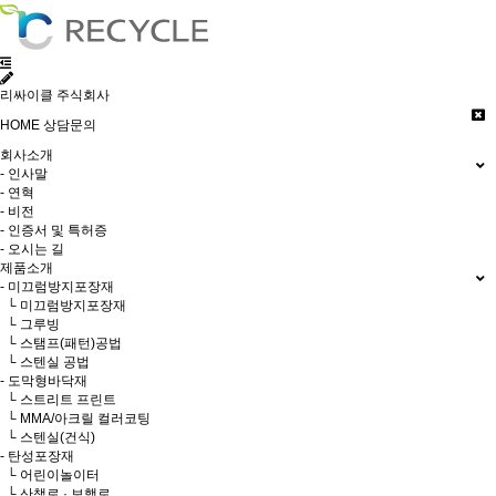
리싸이클 주식회사
HOME
상담문의
회사소개
- 인사말
- 연혁
- 비전
- 인증서 및 특허증
- 오시는 길
제품소개
- 미끄럼방지포장재
└ 미끄럼방지포장재
└ 그루빙
└ 스탬프(패턴)공법
└ 스텐실 공법
- 도막형바닥재
└ 스트리트 프린트
└ MMA/아크릴 컬러코팅
└ 스텐실(건식)
- 탄성포장재
└ 어린이놀이터
└ 산책로 · 보행로