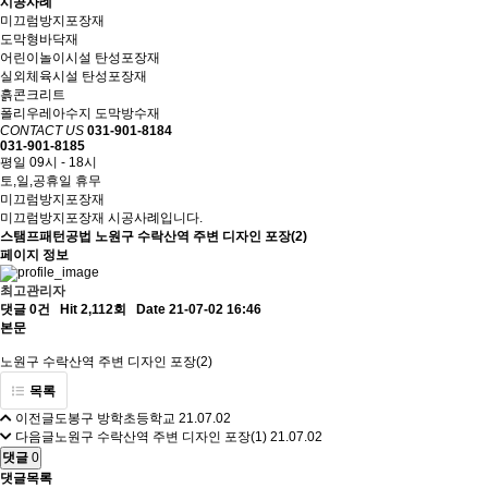
시공사례
미끄럼방지포장재
도막형바닥재
어린이놀이시설 탄성포장재
실외체육시설 탄성포장재
흙콘크리트
폴리우레아수지 도막방수재
CONTACT US
031-901-8184
031-901-8185
평일 09시 - 18시
토,일,공휴일 휴무
미끄럼방지포장재
미끄럼방지포장재 시공사례입니다.
스탬프패턴공법
노원구 수락산역 주변 디자인 포장(2)
페이지 정보
최고관리자
댓글 0건
Hit 2,112회
Date 21-07-02 16:46
본문
노원구 수락산역 주변 디자인 포장(2)
목록
이전글
도봉구 방학초등학교
21.07.02
다음글
노원구 수락산역 주변 디자인 포장(1)
21.07.02
댓글
0
댓글목록