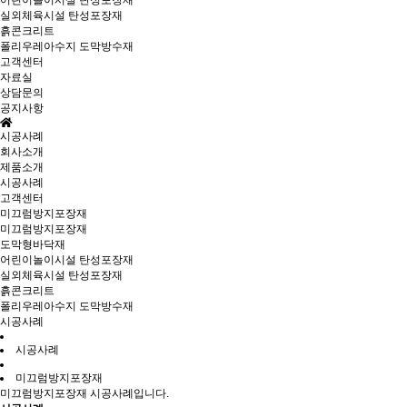
어린이놀이시설 탄성포장재
실외체육시설 탄성포장재
흙콘크리트
폴리우레아수지 도막방수재
고객센터
자료실
상담문의
공지사항
시공사례
회사소개
제품소개
시공사례
고객센터
미끄럼방지포장재
미끄럼방지포장재
도막형바닥재
어린이놀이시설 탄성포장재
실외체육시설 탄성포장재
흙콘크리트
폴리우레아수지 도막방수재
시공사례
시공사례
미끄럼방지포장재
미끄럼방지포장재 시공사례입니다.