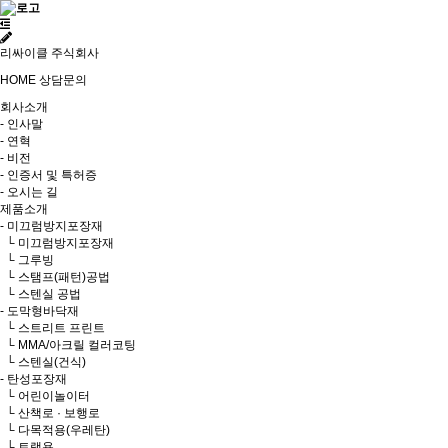
리싸이클 주식회사
HOME
상담문의
회사소개
- 인사말
- 연혁
- 비전
- 인증서 및 특허증
- 오시는 길
제품소개
- 미끄럼방지포장재
└ 미끄럼방지포장재
└ 그루빙
└ 스탬프(패턴)공법
└ 스텐실 공법
- 도막형바닥재
└ 스트리트 프린트
└ MMA/아크릴 컬러코팅
└ 스텐실(건식)
- 탄성포장재
└ 어린이놀이터
└ 산책로 · 보행로
└ 다목적용(우레탄)
└ 트랙용