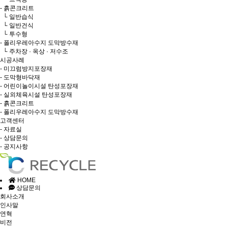
- 흙콘크리트
└ 일반습식
└ 일반건식
└ 투수형
- 폴리우레아수지 도막방수재
└ 주차장 · 옥상 · 저수조
시공사례
- 미끄럼방지포장재
- 도막형바닥재
- 어린이놀이시설 탄성포장재
- 실외체육시설 탄성포장재
- 흙콘크리트
- 폴리우레아수지 도막방수재
고객센터
- 자료실
- 상담문의
- 공지사항
HOME
상담문의
회사소개
인사말
연혁
비전