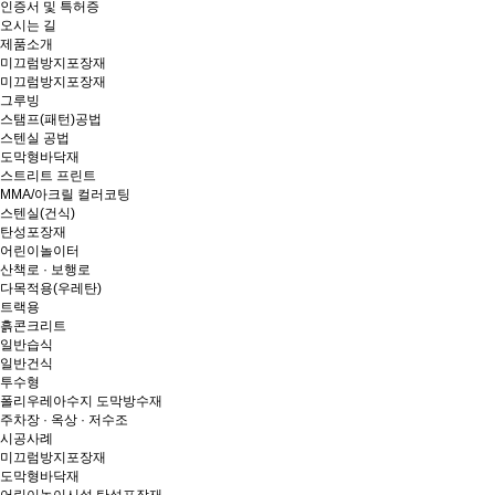
인증서 및 특허증
오시는 길
제품소개
미끄럼방지포장재
미끄럼방지포장재
그루빙
스탬프(패턴)공법
스텐실 공법
도막형바닥재
스트리트 프린트
MMA/아크릴 컬러코팅
스텐실(건식)
탄성포장재
어린이놀이터
산책로 · 보행로
다목적용(우레탄)
트랙용
흙콘크리트
일반습식
일반건식
투수형
폴리우레아수지 도막방수재
주차장 · 옥상 · 저수조
시공사례
미끄럼방지포장재
도막형바닥재