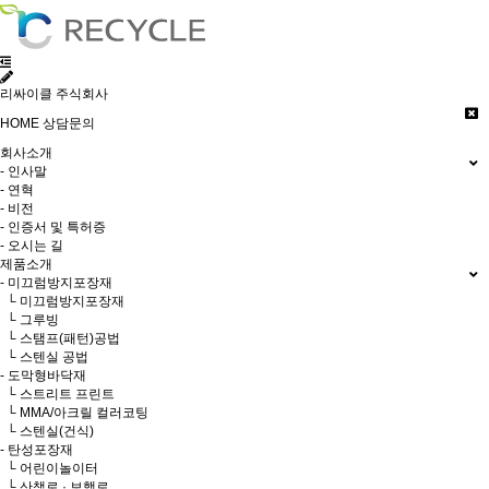
리싸이클 주식회사
HOME
상담문의
회사소개
- 인사말
- 연혁
- 비전
- 인증서 및 특허증
- 오시는 길
제품소개
- 미끄럼방지포장재
└ 미끄럼방지포장재
└ 그루빙
└ 스탬프(패턴)공법
└ 스텐실 공법
- 도막형바닥재
└ 스트리트 프린트
└ MMA/아크릴 컬러코팅
└ 스텐실(건식)
- 탄성포장재
└ 어린이놀이터
└ 산책로 · 보행로