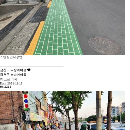
스텐실건식공법
금천구 복숭아마을
금천구 복숭아마을
최고관리자
Date 2021-11-19
Hit 2213