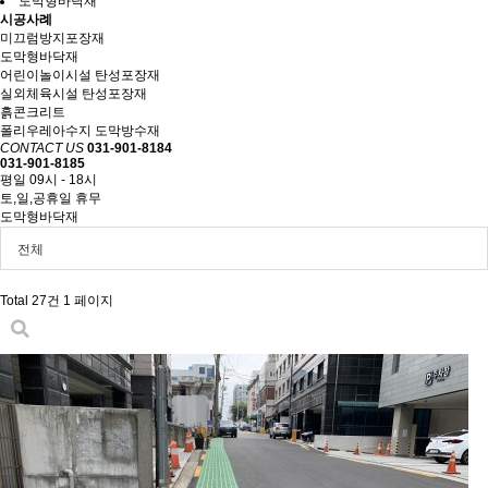
도막형바닥재
시공사례
미끄럼방지포장재
도막형바닥재
어린이놀이시설 탄성포장재
실외체육시설 탄성포장재
흙콘크리트
폴리우레아수지 도막방수재
CONTACT US
031-901-8184
031-901-8185
평일 09시 - 18시
토,일,공휴일 휴무
도막형바닥재
전체
Total 27건
1 페이지