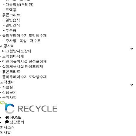
└ 다목적용(우레탄)
└ 트랙용
- 흙콘크리트
└ 일반습식
└ 일반건식
└ 투수형
- 폴리우레아수지 도막방수재
└ 주차장 · 옥상 · 저수조
시공사례
- 미끄럼방지포장재
- 도막형바닥재
- 어린이놀이시설 탄성포장재
- 실외체육시설 탄성포장재
- 흙콘크리트
- 폴리우레아수지 도막방수재
고객센터
- 자료실
- 상담문의
- 공지사항
HOME
상담문의
회사소개
인사말