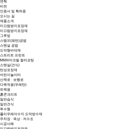
연혁
비전
인증서 및 특허증
오시는 길
제품소개
미끄럼방지포장재
미끄럼방지포장재
그루빙
스탬프(패턴)공법
스텐실 공법
도막형바닥재
스트리트 프린트
MMA/아크릴 컬러코팅
스텐실(건식)
탄성포장재
어린이놀이터
산책로 · 보행로
다목적용(우레탄)
트랙용
흙콘크리트
일반습식
일반건식
투수형
폴리우레아수지 도막방수재
주차장 · 옥상 · 저수조
시공사례
미끄럼방지포장재