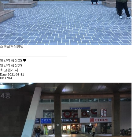
스텐실건식공법
안양역 광장(2)
안양역 광장(2)
최고관리자
Date 2021-03-31
Hit 1703