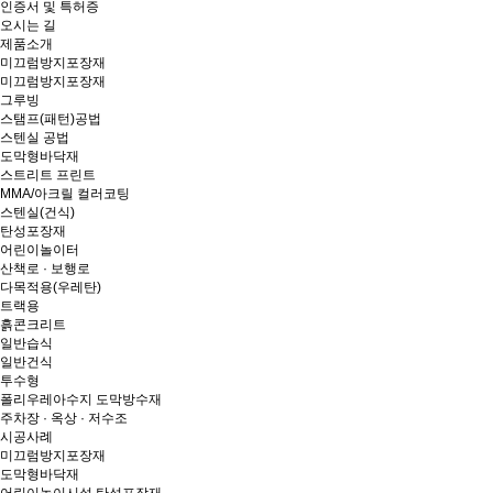
인증서 및 특허증
오시는 길
제품소개
미끄럼방지포장재
미끄럼방지포장재
그루빙
스탬프(패턴)공법
스텐실 공법
도막형바닥재
스트리트 프린트
MMA/아크릴 컬러코팅
스텐실(건식)
탄성포장재
어린이놀이터
산책로 · 보행로
다목적용(우레탄)
트랙용
흙콘크리트
일반습식
일반건식
투수형
폴리우레아수지 도막방수재
주차장 · 옥상 · 저수조
시공사례
미끄럼방지포장재
도막형바닥재