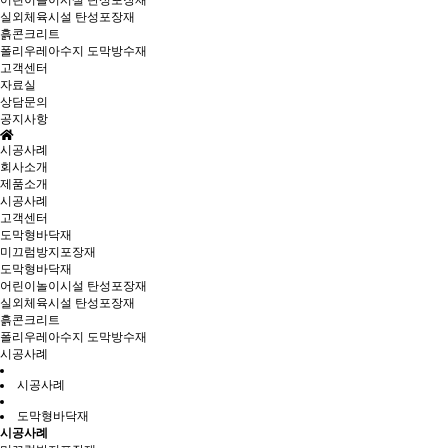
어린이놀이시설 탄성포장재
실외체육시설 탄성포장재
흙콘크리트
폴리우레아수지 도막방수재
고객센터
자료실
상담문의
공지사항
시공사례
회사소개
제품소개
시공사례
고객센터
도막형바닥재
미끄럼방지포장재
도막형바닥재
어린이놀이시설 탄성포장재
실외체육시설 탄성포장재
흙콘크리트
폴리우레아수지 도막방수재
시공사례
시공사례
도막형바닥재
시공사례