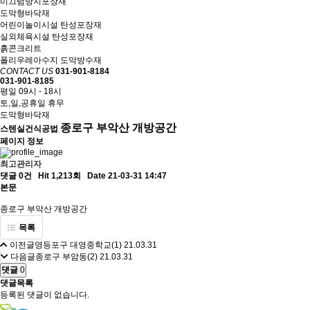
미끄럼방지포장재
도막형바닥재
어린이놀이시설 탄성포장재
실외체육시설 탄성포장재
흙콘크리트
폴리우레아수지 도막방수재
CONTACT US
031-901-8184
031-901-8185
평일 09시 - 18시
토,일,공휴일 휴무
도막형바닥재
종로구 부악산 개방공간
스텐실건식공법
페이지 정보
최고관리자
댓글 0건
Hit 1,213회
Date 21-03-31 14:47
본문
종로구 부악산 개방공간
목록
이전글
영등포구 대영중학교(1)
21.03.31
다음글
종로구 부암동(2)
21.03.31
댓글
0
댓글목록
등록된 댓글이 없습니다.