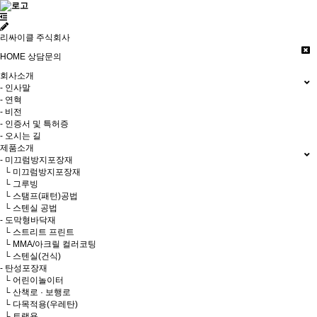
리싸이클 주식회사
HOME
상담문의
회사소개
- 인사말
- 연혁
- 비전
- 인증서 및 특허증
- 오시는 길
제품소개
- 미끄럼방지포장재
└ 미끄럼방지포장재
└ 그루빙
└ 스탬프(패턴)공법
└ 스텐실 공법
- 도막형바닥재
└ 스트리트 프린트
└ MMA/아크릴 컬러코팅
└ 스텐실(건식)
- 탄성포장재
└ 어린이놀이터
└ 산책로 · 보행로
└ 다목적용(우레탄)
└ 트랙용