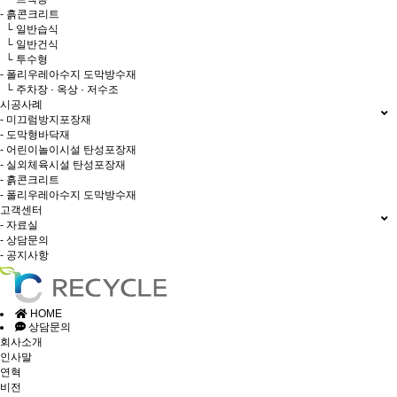
- 흙콘크리트
└ 일반습식
└ 일반건식
└ 투수형
- 폴리우레아수지 도막방수재
└ 주차장 · 옥상 · 저수조
시공사례
- 미끄럼방지포장재
- 도막형바닥재
- 어린이놀이시설 탄성포장재
- 실외체육시설 탄성포장재
- 흙콘크리트
- 폴리우레아수지 도막방수재
고객센터
- 자료실
- 상담문의
- 공지사항
HOME
상담문의
회사소개
인사말
연혁
비전