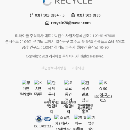
031) 901-8184 ~ 5
031) 903-8186
recycle20@naver.com
리싸이클 주식회사
대표 : 박찬수
사업자등록번호 : 128-81-97608
본사주소 : 10401 경기도 고양시 일산동구 호수로 646-30 신풍플로스타 601호
공장·연구소 : 10947 경기도 파주시 월롱면 홀작로 70-90
Copyright 2021 리싸이클 주식회사 All Rights Reserved.
개인정보처리방침
이용약관
장애인기업
KS인증
ISO 9001:2015
한국체육시설
도로교통안전
한국경관포장
공업협회
기술협회
공업협동조합
ISO 14001:2015
조달청 제3자
특허등록