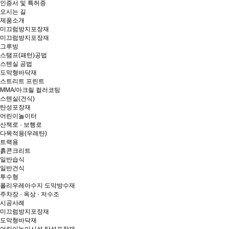
인증서 및 특허증
오시는 길
제품소개
미끄럼방지포장재
미끄럼방지포장재
그루빙
스탬프(패턴)공법
스텐실 공법
도막형바닥재
스트리트 프린트
MMA/아크릴 컬러코팅
스텐실(건식)
탄성포장재
어린이놀이터
산책로 · 보행로
다목적용(우레탄)
트랙용
흙콘크리트
일반습식
일반건식
투수형
폴리우레아수지 도막방수재
주차장 · 옥상 · 저수조
시공사례
미끄럼방지포장재
도막형바닥재