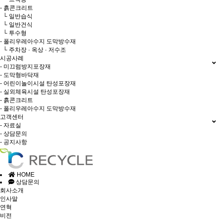
- 흙콘크리트
└ 일반습식
└ 일반건식
└ 투수형
- 폴리우레아수지 도막방수재
└ 주차장 · 옥상 · 저수조
시공사례
- 미끄럼방지포장재
- 도막형바닥재
- 어린이놀이시설 탄성포장재
- 실외체육시설 탄성포장재
- 흙콘크리트
- 폴리우레아수지 도막방수재
고객센터
- 자료실
- 상담문의
- 공지사항
HOME
상담문의
회사소개
인사말
연혁
비전