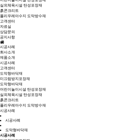
어린이놀이시설 탄성포장재
실외체육시설 탄성포장재
흙콘크리트
폴리우레아수지 도막방수재
고객센터
자료실
상담문의
공지사항
시공사례
회사소개
제품소개
시공사례
고객센터
도막형바닥재
미끄럼방지포장재
도막형바닥재
어린이놀이시설 탄성포장재
실외체육시설 탄성포장재
흙콘크리트
폴리우레아수지 도막방수재
시공사례
시공사례
도막형바닥재
시공사례