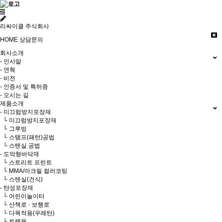
리싸이클 주식회사
HOME
상담문의
회사소개
- 인사말
- 연혁
- 비전
- 인증서 및 특허증
- 오시는 길
제품소개
- 미끄럼방지포장재
└ 미끄럼방지포장재
└ 그루빙
└ 스탬프(패턴)공법
└ 스텐실 공법
- 도막형바닥재
└ 스트리트 프린트
└ MMA/아크릴 컬러코팅
└ 스텐실(건식)
- 탄성포장재
└ 어린이놀이터
└ 산책로 · 보행로
└ 다목적용(우레탄)
└ 트랙용