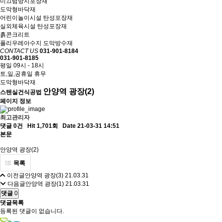
미끄럼방지포장재
도막형바닥재
어린이놀이시설 탄성포장재
실외체육시설 탄성포장재
흙콘크리트
폴리우레아수지 도막방수재
CONTACT US
031-901-8184
031-901-8185
평일 09시 - 18시
토,일,공휴일 휴무
도막형바닥재
안양역 광장(2)
스텐실건식공법
페이지 정보
최고관리자
댓글 0건
Hit 1,701회
Date 21-03-31 14:51
본문
안양역 광장(2)
목록
이전글
안양역 광장(3)
21.03.31
다음글
안양역 광장(1)
21.03.31
댓글
0
댓글목록
등록된 댓글이 없습니다.