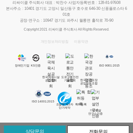
리싸이클 주식회사
대표 : 박찬수
사업자등록번호 : 128-81-97608
본사주소 : 10401 경기도 고양시 일산동구 호수로 646-30 신풍플로스타 6
01호
공장·연구소 : 10947 경기도 파주시 월롱면 홀작로 70-90
Copyright 2021 리싸이클 주식회사 All Rights Reserved.
개인정보처리방침
이용약관
장애인기업
KS인증
ISO 9001:2015
한국체육시설
도로교통안전
한국경관포장
공업협회
기술협회
공업협동조합
ISO 14001:2015
조달청 제3자
특허등록
단가계약
기업부설
연구소인증
상담문의
전화문의