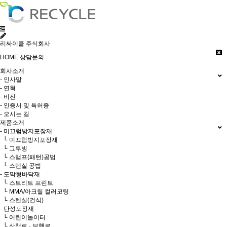
리싸이클 주식회사
HOME
상담문의
회사소개
- 인사말
- 연혁
- 비전
- 인증서 및 특허증
- 오시는 길
제품소개
- 미끄럼방지포장재
└ 미끄럼방지포장재
└ 그루빙
└ 스탬프(패턴)공법
└ 스텐실 공법
- 도막형바닥재
└ 스트리트 프린트
└ MMA/아크릴 컬러코팅
└ 스텐실(건식)
- 탄성포장재
└ 어린이놀이터
└ 산책로 · 보행로