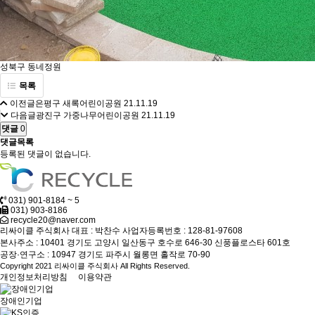
성북구 동네정원
목록
이전글
은평구 새록어린이공원
21.11.19
다음글
광진구 가중나무어린이공원
21.11.19
댓글
0
댓글목록
등록된 댓글이 없습니다.
031) 901-8184 ~ 5
031) 903-8186
recycle20@naver.com
리싸이클 주식회사
대표 : 박찬수
사업자등록번호 : 128-81-97608
본사주소 : 10401 경기도 고양시 일산동구 호수로 646-30 신풍플로스타 601호
공장·연구소 : 10947 경기도 파주시 월롱면 홀작로 70-90
Copyright 2021 리싸이클 주식회사 All Rights Reserved.
개인정보처리방침
이용약관
장애인기업