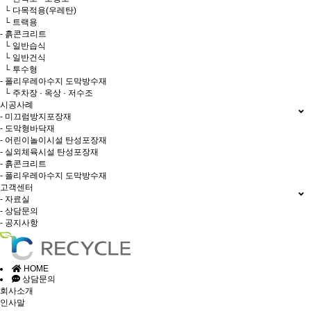
└ 다목적용(우레탄)
└ 트랙용
- 흙콘크리트
└ 일반습식
└ 일반건식
└ 투수형
- 폴리우레아수지 도막방수재
└ 주차장 · 옥상 · 저수조
시공사례
- 미끄럼방지포장재
- 도막형바닥재
- 어린이놀이시설 탄성포장재
- 실외체육시설 탄성포장재
- 흙콘크리트
- 폴리우레아수지 도막방수재
고객센터
- 자료실
- 상담문의
- 공지사항
HOME
상담문의
회사소개
인사말