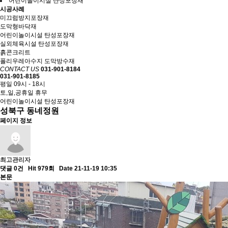
어린이놀이시설 탄성포장재
시공사례
미끄럼방지포장재
도막형바닥재
어린이놀이시설 탄성포장재
실외체육시설 탄성포장재
흙콘크리트
폴리우레아수지 도막방수재
CONTACT US
031-901-8184
031-901-8185
평일 09시 - 18시
토,일,공휴일 휴무
어린이놀이시설 탄성포장재
성북구 동네정원
페이지 정보
최고관리자
댓글 0건
Hit 979회
Date 21-11-19 10:35
본문