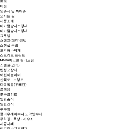
연혁
비전
인증서 및 특허증
오시는 길
제품소개
미끄럼방지포장재
미끄럼방지포장재
그루빙
스탬프(패턴)공법
스텐실 공법
도막형바닥재
스트리트 프린트
MMA/아크릴 컬러코팅
스텐실(건식)
탄성포장재
어린이놀이터
산책로 · 보행로
다목적용(우레탄)
트랙용
흙콘크리트
일반습식
일반건식
투수형
폴리우레아수지 도막방수재
주차장 · 옥상 · 저수조
시공사례
미끄럼방지포장재