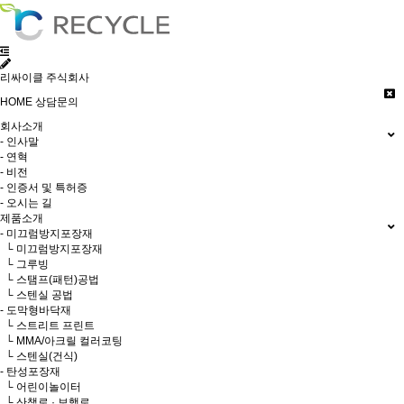
리싸이클 주식회사
HOME
상담문의
회사소개
- 인사말
- 연혁
- 비전
- 인증서 및 특허증
- 오시는 길
제품소개
- 미끄럼방지포장재
└ 미끄럼방지포장재
└ 그루빙
└ 스탬프(패턴)공법
└ 스텐실 공법
- 도막형바닥재
└ 스트리트 프린트
└ MMA/아크릴 컬러코팅
└ 스텐실(건식)
- 탄성포장재
└ 어린이놀이터
└ 산책로 · 보행로