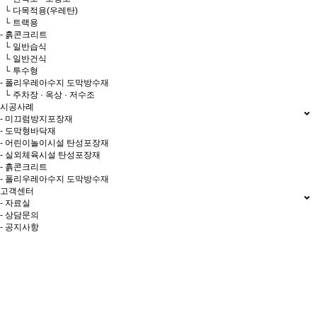
└ 다목적용(우레탄)
└ 트랙용
- 흙콘크리트
└ 일반습식
└ 일반건식
└ 투수형
- 폴리우레아수지 도막방수재
└ 주차장 · 옥상 · 저수조
시공사례
- 미끄럼방지포장재
- 도막형바닥재
- 어린이놀이시설 탄성포장재
- 실외체육시설 탄성포장재
- 흙콘크리트
- 폴리우레아수지 도막방수재
고객센터
- 자료실
- 상담문의
- 공지사항