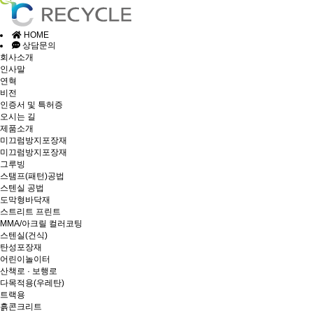
HOME
상담문의
회사소개
인사말
연혁
비전
인증서 및 특허증
오시는 길
제품소개
미끄럼방지포장재
미끄럼방지포장재
그루빙
스탬프(패턴)공법
스텐실 공법
도막형바닥재
스트리트 프린트
MMA/아크릴 컬러코팅
스텐실(건식)
탄성포장재
어린이놀이터
산책로 · 보행로
다목적용(우레탄)
트랙용
흙콘크리트