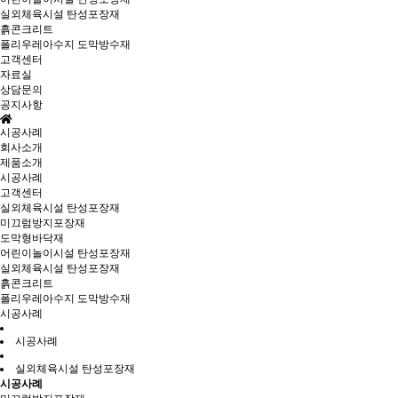
실외체육시설 탄성포장재
흙콘크리트
폴리우레아수지 도막방수재
고객센터
자료실
상담문의
공지사항
시공사례
회사소개
제품소개
시공사례
고객센터
실외체육시설 탄성포장재
미끄럼방지포장재
도막형바닥재
어린이놀이시설 탄성포장재
실외체육시설 탄성포장재
흙콘크리트
폴리우레아수지 도막방수재
시공사례
시공사례
실외체육시설 탄성포장재
시공사례