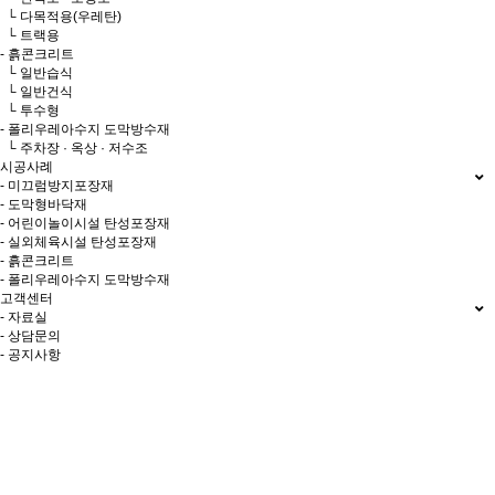
└ 다목적용(우레탄)
└ 트랙용
- 흙콘크리트
└ 일반습식
└ 일반건식
└ 투수형
- 폴리우레아수지 도막방수재
└ 주차장 · 옥상 · 저수조
시공사례
- 미끄럼방지포장재
- 도막형바닥재
- 어린이놀이시설 탄성포장재
- 실외체육시설 탄성포장재
- 흙콘크리트
- 폴리우레아수지 도막방수재
고객센터
- 자료실
- 상담문의
- 공지사항