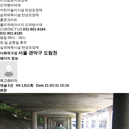
미끄럼방지포장재
도막형바닥재
어린이놀이시설 탄성포장재
실외체육시설 탄성포장재
흙콘크리트
폴리우레아수지 도막방수재
CONTACT US
031-901-8184
031-901-8185
평일 09시 - 18시
토,일,공휴일 휴무
실외체육시설 탄성포장재
서울 관악구 도림천
다목적구장
페이지 정보
최고관리자
댓글 0건
Hit 1,811회
Date 21-03-31 15:16
본문