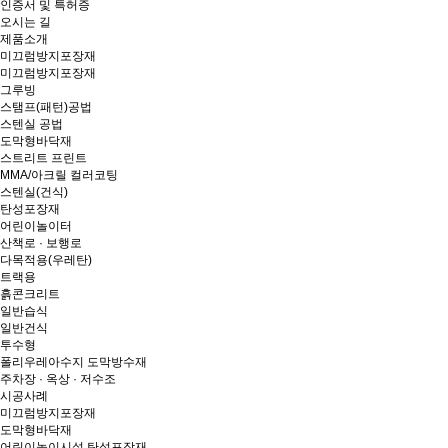
인증서 및 특허증
오시는 길
제품소개
미끄럼방지포장재
미끄럼방지포장재
그루빙
스탬프(패턴)공법
스텐실 공법
도막형바닥재
스트리트 프린트
MMA/아크릴 컬러코팅
스텐실(건식)
탄성포장재
어린이놀이터
산책로 · 보행로
다목적용(우레탄)
트랙용
흙콘크리트
일반습식
일반건식
투수형
폴리우레아수지 도막방수재
주차장 · 옥상 · 저수조
시공사례
미끄럼방지포장재
도막형바닥재
어린이놀이시설 탄성포장재