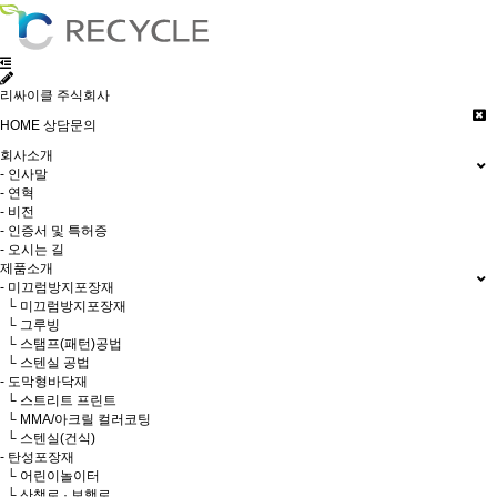
리싸이클 주식회사
HOME
상담문의
회사소개
- 인사말
- 연혁
- 비전
- 인증서 및 특허증
- 오시는 길
제품소개
- 미끄럼방지포장재
└ 미끄럼방지포장재
└ 그루빙
└ 스탬프(패턴)공법
└ 스텐실 공법
- 도막형바닥재
└ 스트리트 프린트
└ MMA/아크릴 컬러코팅
└ 스텐실(건식)
- 탄성포장재
└ 어린이놀이터
└ 산책로 · 보행로