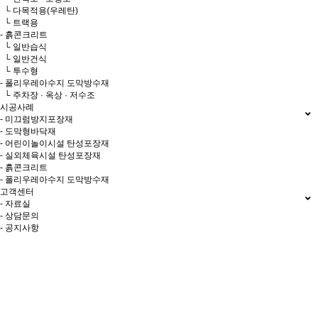
└ 다목적용(우레탄)
└ 트랙용
- 흙콘크리트
└ 일반습식
└ 일반건식
└ 투수형
- 폴리우레아수지 도막방수재
└ 주차장 · 옥상 · 저수조
시공사례
- 미끄럼방지포장재
- 도막형바닥재
- 어린이놀이시설 탄성포장재
- 실외체육시설 탄성포장재
- 흙콘크리트
- 폴리우레아수지 도막방수재
고객센터
- 자료실
- 상담문의
- 공지사항