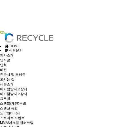
HOME
상담문의
회사소개
인사말
연혁
비전
인증서 및 특허증
오시는 길
제품소개
미끄럼방지포장재
미끄럼방지포장재
그루빙
스탬프(패턴)공법
스텐실 공법
도막형바닥재
스트리트 프린트
MMA/아크릴 컬러코팅