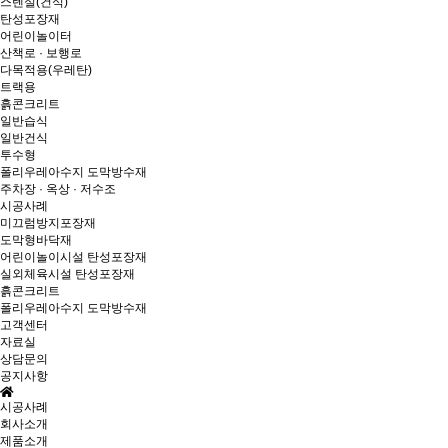
스텐실(건식)
탄성포장재
어린이놀이터
산책로 · 보행로
다목적용(우레탄)
트랙용
흙콘크리트
일반습식
일반건식
투수형
폴리우레아수지 도막방수재
주차장 · 옥상 · 저수조
시공사례
미끄럼방지포장재
도막형바닥재
어린이놀이시설 탄성포장재
실외체육시설 탄성포장재
흙콘크리트
폴리우레아수지 도막방수재
고객센터
자료실
상담문의
공지사항
시공사례
회사소개
제품소개