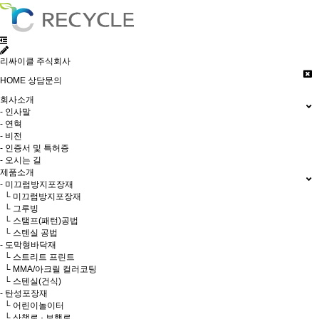
리싸이클 주식회사
HOME
상담문의
회사소개
- 인사말
- 연혁
- 비전
- 인증서 및 특허증
- 오시는 길
제품소개
- 미끄럼방지포장재
└ 미끄럼방지포장재
└ 그루빙
└ 스탬프(패턴)공법
└ 스텐실 공법
- 도막형바닥재
└ 스트리트 프린트
└ MMA/아크릴 컬러코팅
└ 스텐실(건식)
- 탄성포장재
└ 어린이놀이터
└ 산책로 · 보행로