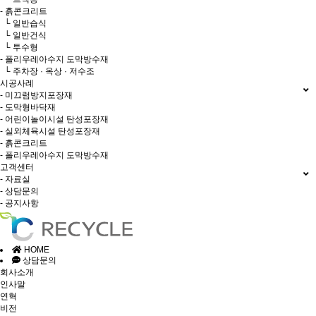
- 흙콘크리트
└ 일반습식
└ 일반건식
└ 투수형
- 폴리우레아수지 도막방수재
└ 주차장 · 옥상 · 저수조
시공사례
- 미끄럼방지포장재
- 도막형바닥재
- 어린이놀이시설 탄성포장재
- 실외체육시설 탄성포장재
- 흙콘크리트
- 폴리우레아수지 도막방수재
고객센터
- 자료실
- 상담문의
- 공지사항
HOME
상담문의
회사소개
인사말
연혁
비전