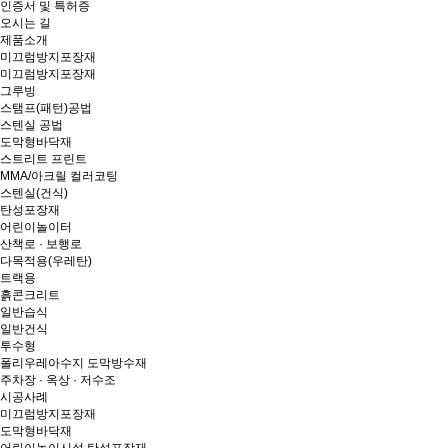
인증서 및 특허증
오시는 길
제품소개
미끄럼방지포장재
미끄럼방지포장재
그루빙
스탬프(패턴)공법
스텐실 공법
도막형바닥재
스트리트 프린트
MMA/아크릴 컬러코팅
스텐실(건식)
탄성포장재
어린이놀이터
산책로 · 보행로
다목적용(우레탄)
트랙용
흙콘크리트
일반습식
일반건식
투수형
폴리우레아수지 도막방수재
주차장 · 옥상 · 저수조
시공사례
미끄럼방지포장재
도막형바닥재