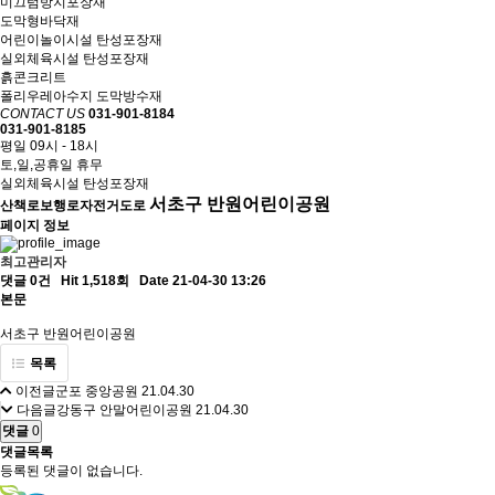
미끄럼방지포장재
도막형바닥재
어린이놀이시설 탄성포장재
실외체육시설 탄성포장재
흙콘크리트
폴리우레아수지 도막방수재
CONTACT US
031-901-8184
031-901-8185
평일 09시 - 18시
토,일,공휴일 휴무
실외체육시설 탄성포장재
서초구 반원어린이공원
산책로보행로자전거도로
페이지 정보
최고관리자
댓글 0건
Hit 1,518회
Date 21-04-30 13:26
본문
서초구 반원어린이공원
목록
이전글
군포 중앙공원
21.04.30
다음글
강동구 안말어린이공원
21.04.30
댓글
0
댓글목록
등록된 댓글이 없습니다.