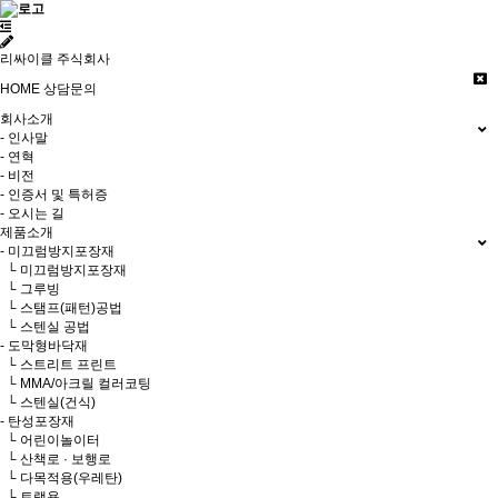
리싸이클 주식회사
HOME
상담문의
회사소개
- 인사말
- 연혁
- 비전
- 인증서 및 특허증
- 오시는 길
제품소개
- 미끄럼방지포장재
└ 미끄럼방지포장재
└ 그루빙
└ 스탬프(패턴)공법
└ 스텐실 공법
- 도막형바닥재
└ 스트리트 프린트
└ MMA/아크릴 컬러코팅
└ 스텐실(건식)
- 탄성포장재
└ 어린이놀이터
└ 산책로 · 보행로
└ 다목적용(우레탄)
└ 트랙용