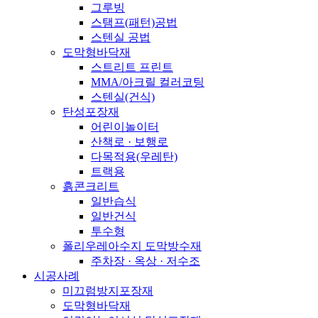
그루빙
스탬프(패턴)공법
스텐실 공법
도막형바닥재
스트리트 프린트
MMA/아크릴 컬러코팅
스텐실(건식)
탄성포장재
어린이놀이터
산책로 · 보행로
다목적용(우레탄)
트랙용
흙콘크리트
일반습식
일반건식
투수형
폴리우레아수지 도막방수재
주차장 · 옥상 · 저수조
시공사례
미끄럼방지포장재
도막형바닥재