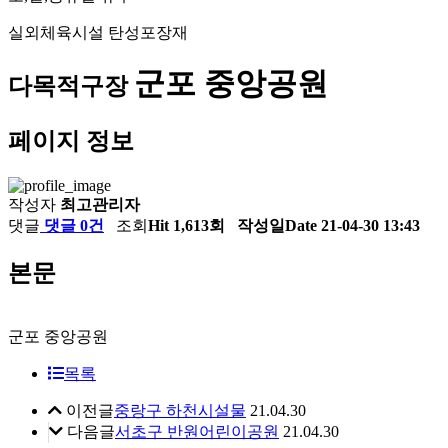
실외체육시설 탄성포장재
군포 중앙공원
다목적구장
페이지 정보
작성자
최고관리자
댓글
댓글 0건
조회
Hit 1,613회
작성일
Date 21-04-30 13:43
본문
군포 중앙공원
목록
이전글
중랑구 하천시설물
21.04.30
다음글
서초구 반원어린이공원
21.04.30