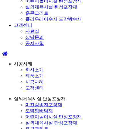
어린이놀이시설 탄성포장재
실외체육시설 탄성포장재
흙콘크리트
폴리우레아수지 도막방수재
고객센터
자료실
상담문의
공지사항
시공사례
회사소개
제품소개
시공사례
고객센터
실외체육시설 탄성포장재
미끄럼방지포장재
도막형바닥재
어린이놀이시설 탄성포장재
실외체육시설 탄성포장재
흙콘크리트