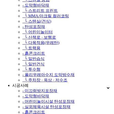
- 도막형바닥재
└ 스트리트 프린트
└ MMA/아크릴 컬러코팅
└ 스텐실(건식)
- 탄성포장재
└ 어린이놀이터
└ 산책로 · 보행로
└ 다목적용(우레탄)
└ 트랙용
- 흙콘크리트
└ 일반습식
└ 일반건식
└ 투수형
- 폴리우레아수지 도막방수재
└ 주차장 · 옥상 · 저수조
시공사례
- 미끄럼방지포장재
- 도막형바닥재
- 어린이놀이시설 탄성포장재
- 실외체육시설 탄성포장재
- 흙콘크리트