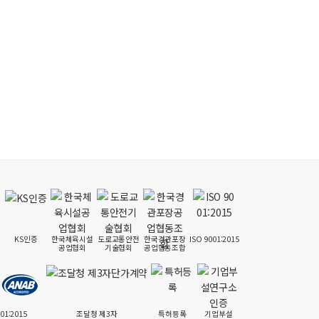
KS인증
한국체육시설
도로교통안전
한국경관포장
ISO 9001:2015
공업협회
기술협회
공업협동조합
001:2015
조달청 제3자
특허등록
기업부설