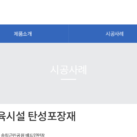
제품소개
시공사례
시공사례
육시설 탄성포장재
 송림근린공원 배드민턴장