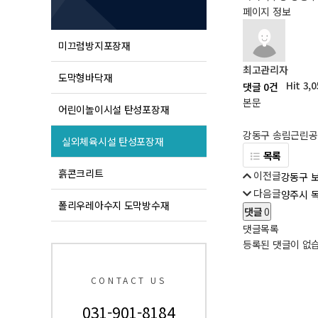
페이지 정보
미끄럼방지포장재
최고관리자
도막형바닥재
Hit 3,
댓글 0건
본문
어린이놀이시설 탄성포장재
강동구 송림근린공
실외체육시설 탄성포장재
목록
흙콘크리트
이전글
강동구 
다음글
양주시 
폴리우레아수지 도막방수재
댓글
0
댓글목록
등록된 댓글이 없
CONTACT US
031-901-8184