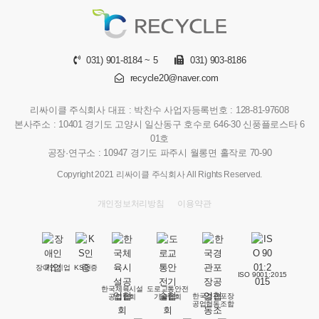
031) 901-8184 ~ 5
031) 903-8186
recycle20@naver.com
리싸이클 주식회사
대표 : 박찬수
사업자등록번호 : 128-81-97608
본사주소 : 10401 경기도 고양시 일산동구 호수로 646-30 신풍플로스타 6
01호
공장·연구소 : 10947 경기도 파주시 월롱면 홀작로 70-90
Copyright 2021 리싸이클 주식회사 All Rights Reserved.
개인정보처리방침
이용약관
장애인기업
KS인증
ISO 9001:2015
한국체육시설
도로교통안전
한국경관포장
공업협회
기술협회
공업협동조합